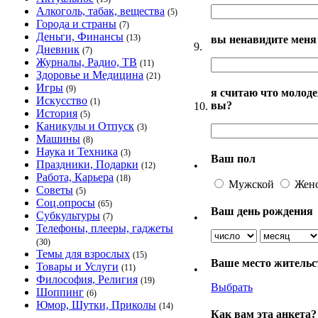
Алкоголь, табак, вещества
(5)
Города и страны
(7)
Деньги, Финансы
(13)
вы ненавидите меня з
9.
Дневник
(7)
Журналы, Радио, ТВ
(11)
Здоровье и Медицина
(21)
Игры
(9)
я считаю что молоде
Искусство
(1)
вы?
10.
История
(5)
Каникулы и Отпуск
(3)
Машины
(8)
Наука и Техника
(3)
Ваш пол
Праздники, Подарки
•
(12)
Работа, Карьера
(18)
Мужской
Жен
Советы
(5)
Соц.опросы
(65)
Ваш день рождения
Субкультуры
•
(7)
Телефоны, плееры, гаджеты
(30)
Темы для взрослых
(15)
Ваше место житель
Товары и Услуги
(11)
•
Философия, Религия
(19)
Выбрать
Шоппинг
(6)
Юмор, Шутки, Приколы
(14)
Как вам эта анкета