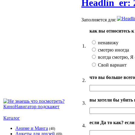
Headlin_er: 
Заполняется для:
как вы относитесь к
ненавижу
1.
смотрю иногда
всегда смотрю, Я 
Свой вариант
что вы больше всего
2.
вы хотели бы убить 
3.
Каталог
если Да то как? если
4.
Аниме и Манга
(40)
Анкеты для друзей
(69)