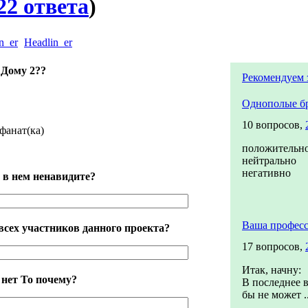
22 ответа
)
Headlin_er
 Дому 2??
Рекомендуем 
Однополые б
10 вопросов,
фанат(ка)
положительн
нейтрально
негативно
 в нем ненавидите?
Ваша профес
всех участников данного проекта?
17 вопросов,
Итак, начну:
 нет То почему?
В последнее в
бы не может ..