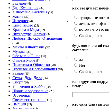
Будущее
(6)
Еда, Кулинария
как вы думает поче
(32)
Животные, Растения
(22)
Жизнь
(32)
тупорылые потом
5.
Интернет
(44)
делать им нефиг в
Кино, видео
(23)
потому что это в
Красота и Мода
(32)
Литература, Поэзия
(39)
Свой вариант
Любовь, Дружба, Отношения
(134)
будь моя воля яб св
Мечты и Фантазии
(33)
согласны?
Музыка
(33)
Обо мне и О нас
(39)
6.
да
О моём блоге
(8)
Политика и Общество
Нет
(70)
Прошлое и Воспоминания
(18)
Свой вариант
Разное
(40)
Семья, Дом, Дети
(66)
ваш друг или подруг
Спорт
(26)
нему?
7.
Увлечения и Хобби
(20)
Школа и образование
(28)
Эзотерика,
Сверхъестественное
(17)
Эмоции
кто они? фанаты до
(29)
8.
Актуальное
(15)