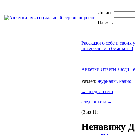
Логин
Пароль
Расскажи о себе и своих 
интересные тебе анкеты!
Анкетки
Ответы
Люди
Т
Раздел:
Журналы, Радио,
←
пред. анкета
след. анкета
→
(3 из 11)
Ненавижу Д