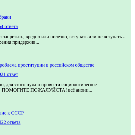
браки
54 ответа
 запретить, вредно или полезно, вступать или не вступать -
рения придержив...
роблема проституции в российском обществе
021 ответ
ю, для этого нужно провести социологическое
е. ПОМОГИТЕ ПОЖАЛУЙСТА! всё анони...
ние к СССР
822 ответа