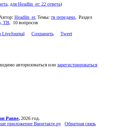
вета
,
для Headlin_er: 22 ответа
)
Автор:
Headlin_er
,
Темы:
тв передачи
,
Раздел
, ТВ
,
10 вопросов
Сохранить
Tweet
бходимо авторизоваться или
зарегистрироваться
ан Равве
,
2026 год.
ше приложение Вконтакте.ру
Обратная связь