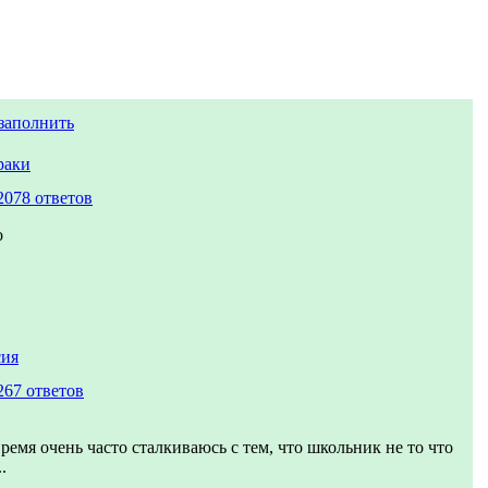
заполнить
раки
2078 ответов
о
сия
267 ответов
ремя очень часто сталкиваюсь с тем, что школьник не то что
.