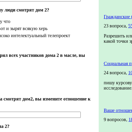
му люди смотрят дом 2?
Гражданские 
у что
23 вопроса,
5
от и зырят всякую херь
ысоко интелектуальный телепроект
Разрешить или
какой точки з
арил всех участников дома 2 в масле, вы
Социальная п
24 вопроса,
1
пишу курсову
исследовани
а смотрят дом2, вы измените отношение к
Ваше отноше
9 вопросов,
1
ма 2?