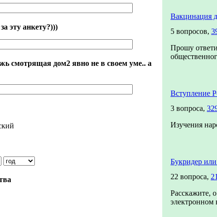
Вакцинация д
а эту анкету?)))
5 вопросов,
3
Прошу ответи
общественного
жь смотрящая дом2 явно не в своем уме.. а
Вступление Р
3 вопроса,
32
Изучения нар
ский
Букридер или
22 вопроса,
2
ства
Расскажите, о
электронном в
?