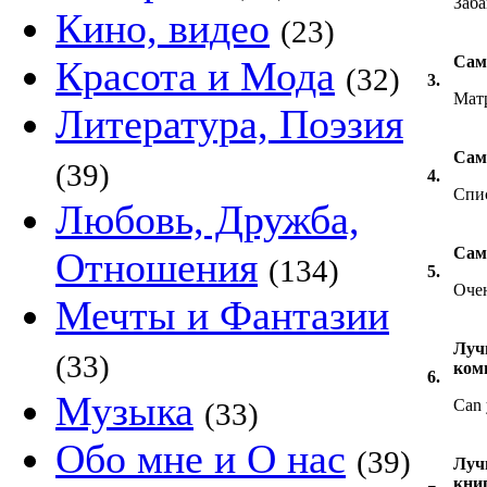
Заб
Кино, видео
(23)
Сам
Красота и Мода
(32)
3.
Мат
Литература, Поэзия
Сам
(39)
4.
Спи
Любовь, Дружба,
Сам
Отношения
(134)
5.
Оче
Мечты и Фантазии
Луч
(33)
ком
6.
Музыка
Can 
(33)
Обо мне и О нас
(39)
Луч
книг