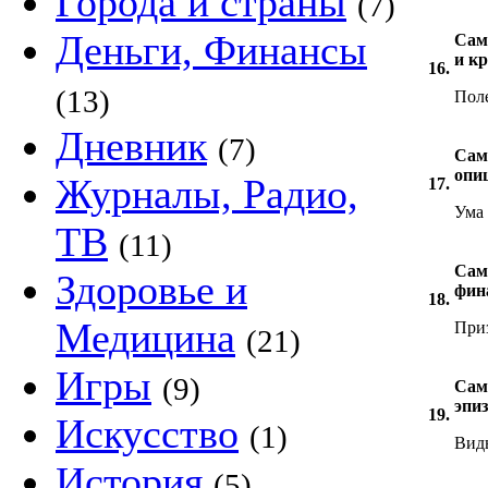
Города и страны
(7)
Деньги, Финансы
Сам
и кр
16.
(13)
Поле
Дневник
(7)
Сам
опи
Журналы, Радио,
17.
Ума 
ТВ
(11)
Сам
Здоровье и
фин
18.
Медицина
При
(21)
Игры
(9)
Сам
эпиз
19.
Искусство
(1)
Виды
История
(5)