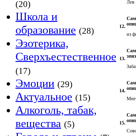
(20)
Лев
Школа и
Сам
опи
образование
12.
(28)
из 
Эзотерика,
Сам
Сверхъестественное
эпиз
13.
Заба
(17)
Эмоции
(29)
Сам
опи
14.
Актуальное
(15)
Мне 
Алкоголь, табак,
Сам
вещества
опи
(5)
15.
Сов