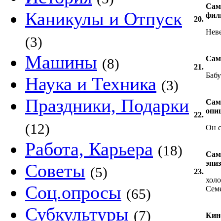
Сам
Каникулы и Отпуск
фил
20.
Неве
(3)
Машины
Сам
(8)
21.
Бабу
Наука и Техника
(3)
Праздники, Подарки
Сам
опи
22.
(12)
Он с
Работа, Карьера
(18)
Сам
эпиз
Советы
(5)
23.
хол
Соц.опросы
Сем
(65)
Субкультуры
(7)
Кин