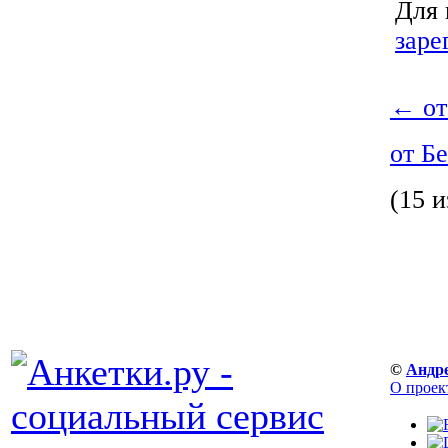
Для 
заре
←
от
от Б
(15 и
©
Андр
О проек