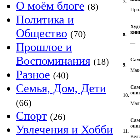
7.
О моём блоге
(8)
Про
Политика и
Худ
Общество
(70)
книг
8.
—
Прошлое и
Воспоминания
(18)
Сам
9.
Мак
Разное
(40)
Семья, Дом, Дети
Сам
опи
10.
(66)
Маль
Спорт
(26)
Сам
Увлечения и Хобби
опи
11.
Вели