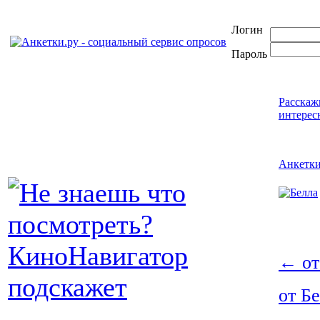
Логин
Пароль
Расскаж
интерес
Анкетк
←
от
от Б