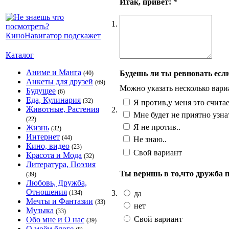
Итак, привет!
*
1.
Каталог
Аниме и Манга
Будешь ли ты ревновать если
(40)
Анкеты для друзей
(69)
Можно указать несколько вари
Будущее
(6)
Еда, Кулинария
(32)
Я против,у меня это счита
Животные, Растения
2.
Мне будет не приятно узнат
(22)
Я не против..
Жизнь
(32)
Интернет
(44)
Не знаю..
Кино, видео
(23)
Свой вариант
Красота и Мода
(32)
Литература, Поэзия
Ты веришь в то,что дружба 
(39)
Любовь, Дружба,
Отношения
3.
да
(134)
Мечты и Фантазии
(33)
нет
Музыка
(33)
Свой вариант
Обо мне и О нас
(39)
О моём блоге