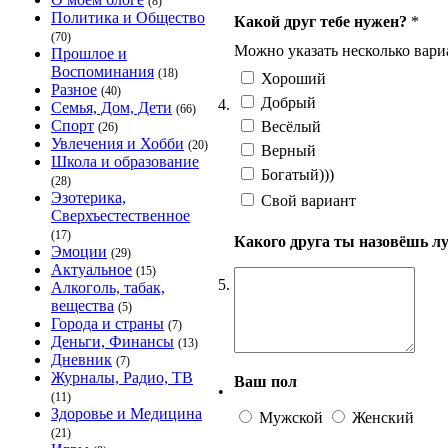
(8)
Политика и Общество
Какой друг тебе нужен?
*
(70)
Можно указать несколько вари
Прошлое и
Воспоминания
(18)
Хороший
Разное
(40)
Добрый
4.
Семья, Дом, Дети
(66)
Спорт
Весёлый
(26)
Увлечения и Хобби
(20)
Верный
Школа и образование
Богатый)))
(28)
Эзотерика,
Свой вариант
Сверхъестественное
(17)
Какого друга ты назовёшь 
Эмоции
(29)
Актуальное
(15)
5.
Алкоголь, табак,
вещества
(5)
Города и страны
(7)
Деньги, Финансы
(13)
Дневник
(7)
Журналы, Радио, ТВ
Ваш пол
•
(11)
Здоровье и Медицина
Мужской
Женский
(21)