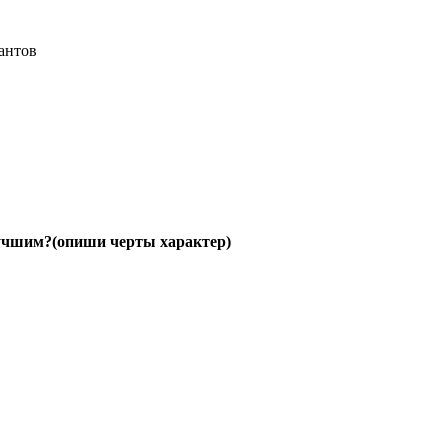
антов
лучшим?(опиши черты характер)