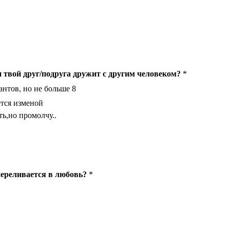
 твой друг/подруга дружит с другим человеком?
*
антов, но не больше 8
ется изменой
ь,но промолчу..
переливается в любовь?
*