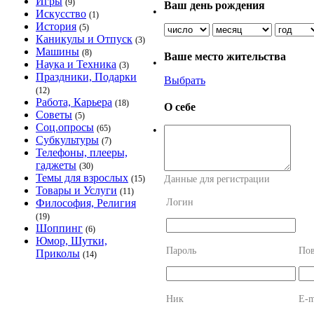
Игры
(9)
Ваш день рождения
•
Искусство
(1)
История
(5)
Каникулы и Отпуск
(3)
Машины
(8)
Ваше место жительства
•
Наука и Техника
(3)
Праздники, Подарки
Выбрать
(12)
Работа, Карьера
(18)
О себе
Советы
(5)
Соц.опросы
(65)
•
Субкультуры
(7)
Телефоны, плееры,
гаджеты
(30)
Темы для взрослых
Данные для регистрации
(15)
Товары и Услуги
(11)
Логин
Философия, Религия
(19)
Шоппинг
(6)
Юмор, Шутки,
Пароль
Пов
Приколы
(14)
Ник
E-m