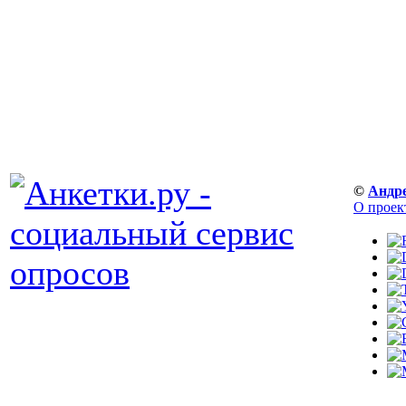
©
Андр
О проек