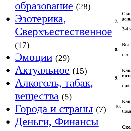
образование
(28)
Ско
Эзотерика,
ден
7.
Сверхъестественное
3-4 
(17)
Вы 
8.
Эмоции
нет
(29)
Актуальное
(15)
Как
инт
9.
Алкоголь, табак,
ник
вещества
(5)
Как
Города и страны
10.
(7)
Сам(
Деньги, Финансы
Ско