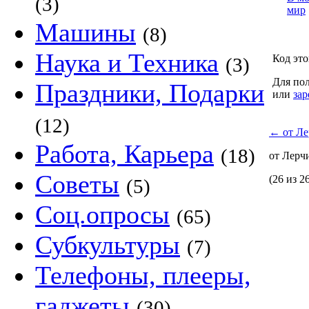
(3)
мир
Машины
(8)
Наука и Техника
Код это
(3)
Для пол
Праздники, Подарки
или
зар
(12)
←
от Ле
Работа, Карьера
(18)
от Лерч
Советы
(26 из 2
(5)
Соц.опросы
(65)
Субкультуры
(7)
Телефоны, плееры,
гаджеты
(30)