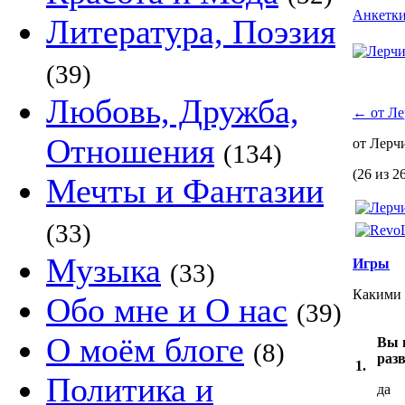
Анкетк
Литература, Поэзия
(39)
Любовь, Дружба,
←
от Ле
Отношения
от Лерч
(134)
(26 из 2
Мечты и Фантазии
(33)
Музыка
Игры
(33)
Какими 
Обо мне и О нас
(39)
О моём блоге
Вы 
(8)
раз
1.
Политика и
да