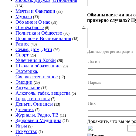
Любовь, Дружба, Отношения
(134)
Мечты и Фантазии
(33)
Обманываете ли вы се
Музыка
(33)
примерно случаях? Ну
Обо мне и О нас
(39)
4.
О моём блоге
(8)
Политика и Общество
(70)
Прошлое и Воспоминания
(18)
Разное
(40)
Семья, Дом, Дети
(66)
Данные для регистрации
Спорт
(26)
Увлечения и Хобби
(20)
Логин
Школа и образование
(28)
Эзотерика,
Сверхъестественное
(17)
Эмоции
Пароль
(29)
Актуальное
(15)
Алкоголь, табак, вещества
(5)
Города и страны
(7)
Ник
Деньги, Финансы
(13)
Дневник
(7)
Журналы, Радио, ТВ
(11)
Здоровье и Медицина
Докажите, что вы не р
(21)
Игры
(9)
Искусство
(1)