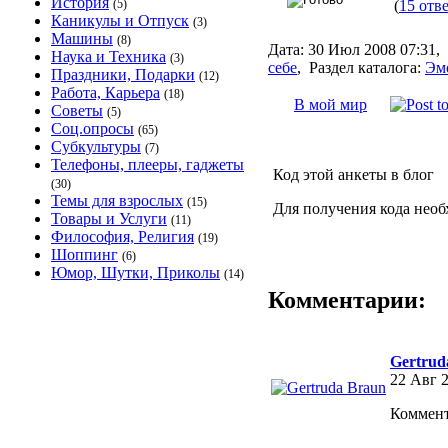
История
(
15 отв
(5)
Каникулы и Отпуск
(3)
Машины
(8)
Дата:
30 Июл 2008 07:31,
Наука и Техника
(3)
себе
,
Раздел каталога:
Эм
Праздники, Подарки
(12)
Работа, Карьера
(18)
В мой мир
Советы
(5)
Соц.опросы
(65)
Субкультуры
(7)
Телефоны, плееры, гаджеты
Код этой анкеты в блог
(30)
Темы для взрослых
(15)
Для получения кода необ
Товары и Услуги
(11)
Философия, Религия
(19)
Шоппинг
(6)
Юмор, Шутки, Приколы
(14)
Комментарии:
Gertrud
22 Авг 2
Коммент