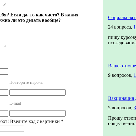
бя? Если да, то как часто? В каких
Социальная 
жно ли это делать вообще?
24 вопроса,
1
пишу курсову
исследован
Ваше отноше
9 вопросов,
1
Повторите пароль
Вакцинация 
E-mail
5 вопросов,
3
Прошу ответи
обот! Введите код с картинки
*
общественног