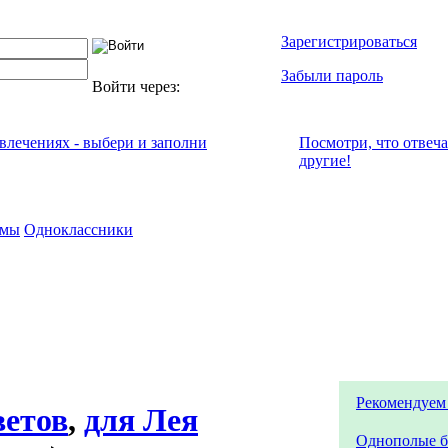
Зарегистрироваться
Забыли пароль
Войти через:
увлечениях - выбери и заполни
Посмотри, что отвeч
другие!
емы
Одноклассники
Рекомендуем
ветов
,
для Лея
Однополые б