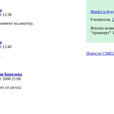
а
Имейл в буд
8 12:38
9 вопросов,
2
оммент на анкетку.
Вполне возмо
"проживут" 10
а
8 12:40
Новости СМИ2
.
ая Королева
г 2008 21:06
нт от ravve2