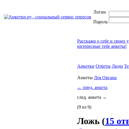
Логин
Пароль
Расскажи о себе и своих 
интересные тебе анкеты!
Анкетки
Ответы
Люди
Т
Анкеты
Лея Органа
←
пред. анкета
след. анкета
→
(9 из 9)
Ложь
(
15 от