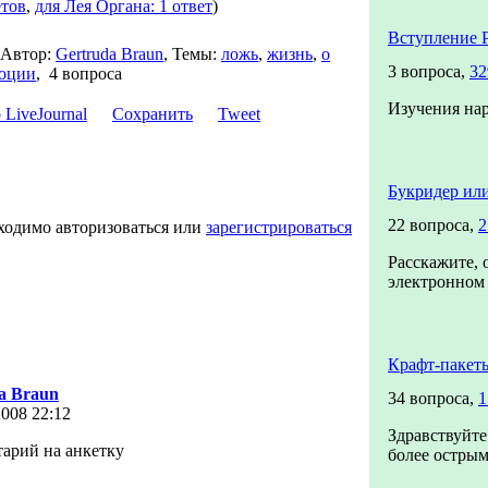
етов
,
для Лея Органа: 1 ответ
)
Вступление 
Автор:
Gertruda Braun
,
Темы:
ложь
,
жизнь
,
о
3 вопроса,
32
оции
,
4 вопроса
Изучения на
Сохранить
Tweet
Букридер или
22 вопроса,
2
ходимо авторизоваться или
зарегистрироваться
Расскажите, 
электронном 
Крафт-пакет
a Braun
34 вопроса,
1
008 22:12
Здравствуйте
арий на анкетку
более острым