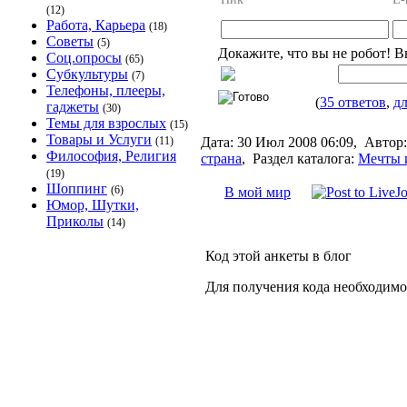
(12)
Работа, Карьера
(18)
Советы
(5)
Докажите, что вы не робот! В
Соц.опросы
(65)
Субкультуры
(7)
Телефоны, плееры,
(
35 ответов
,
дл
гаджеты
(30)
Темы для взрослых
(15)
Товары и Услуги
Дата:
30 Июл 2008 06:09,
Автор:
(11)
Философия, Религия
страна
,
Раздел каталога:
Мечты 
(19)
Шоппинг
(6)
В мой мир
Юмор, Шутки,
Приколы
(14)
Код этой анкеты в блог
Для получения кода необходимо