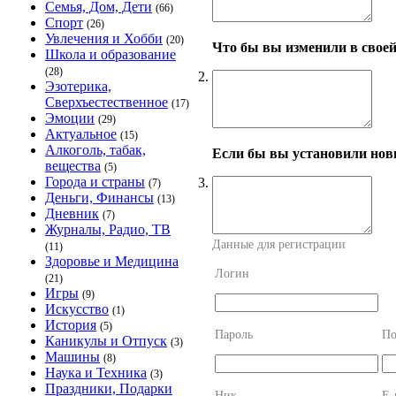
Семья, Дом, Дети
(66)
Спорт
(26)
Увлечения и Хобби
(20)
Что бы вы изменили в своей 
Школа и образование
(28)
2.
Эзотерика,
Сверхъестественное
(17)
Эмоции
(29)
Актуальное
(15)
Алкоголь, табак,
Если бы вы установили нов
вещества
(5)
Города и страны
3.
(7)
Деньги, Финансы
(13)
Дневник
(7)
Журналы, Радио, ТВ
Данные для регистрации
(11)
Здоровье и Медицина
Логин
(21)
Игры
(9)
Искусство
(1)
История
(5)
Пароль
По
Каникулы и Отпуск
(3)
Машины
(8)
Наука и Техника
(3)
Праздники, Подарки
Ник
E-