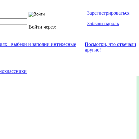
Зарегистрироваться
Забыли пароль
Войти через:
ниях - выбери и заполни интересные
Посмотри, что отвeчали
другие!
ноклассники