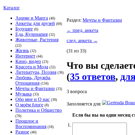
Каталог
Аниме и Манга
(40)
Раздел:
Мечты и Фантазии
Анкеты для друзей
(69)
Будущее
(6)
←
пред. анкета
Еда, Кулинария
(32)
Животные, Растения
след. анкета
→
(22)
Жизнь
(31 из 33)
(32)
Интернет
(44)
Кино, видео
(23)
Что вы сделает
Красота и Мода
(32)
Литература, Поэзия
(39)
(
35 ответов
,
для
Любовь, Дружба,
Отношения
(134)
Мечты и Фантазии
(33)
3 вопроса
Музыка
(33)
Обо мне и О нас
(39)
Заполняется для:
О моём блоге
(8)
Политика и Общество
Если бы вы на один месяц с
(70)
Прошлое и
1.
Воспоминания
(18)
Разное
(40)