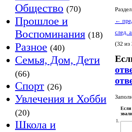
Общество
(70)
Разде
Прошлое и
←
пред
Воспоминания
след. 
(18)
(32 из
Разное
(40)
Есл
Семья, Дом, Дети
отв
(66)
отв
Спорт
(26)
Увлечения и Хобби
Заполн
Если
(20)
звал
1.
Школа и