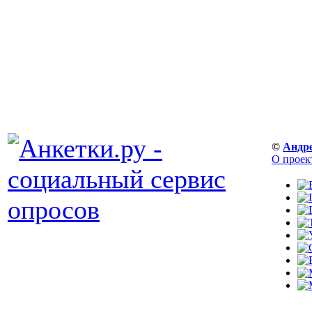
©
Андр
О проек