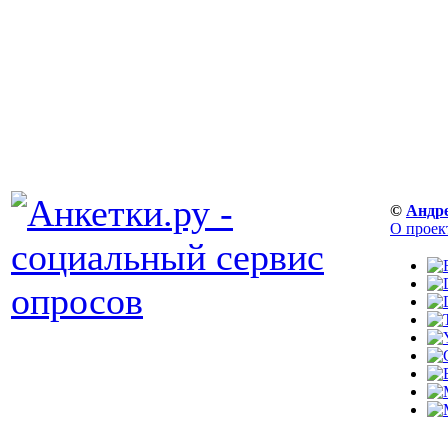
©
Андр
О проек