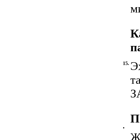
м
К
п
Э
15.
т
З
П
•
Ж