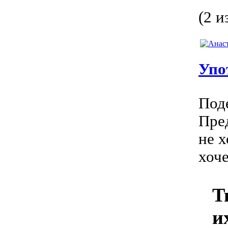
(2 и
Упо
Поде
Пред
не х
хоче
Т
и