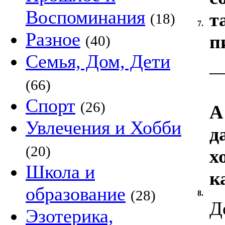
Воспоминания
т
(18)
7.
Разное
п
(40)
Семья, Дом, Дети
(66)
Спорт
(26)
А
Увлечения и Хобби
д
(20)
х
Школа и
к
образование
(28)
8.
Д
Эзотерика,