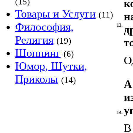
(15)
к
Товары и Услуги
(11)
н
Философия,
13.
д
Религия
(19)
т
Шоппинг
(6)
О
Юмор, Шутки,
Приколы
(14)
А
и
у
14.
В