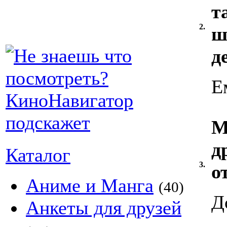
т
2.
ш
д
Е
М
д
Каталог
3.
о
Аниме и Манга
(40)
Д
Анкеты для друзей