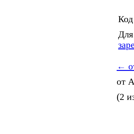
Код
Для
зар
←
о
от 
(2 и