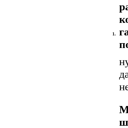
р
к
г
1.
п
н
д
н
М
ш