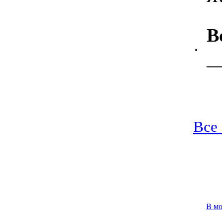
В
•
Все
В м