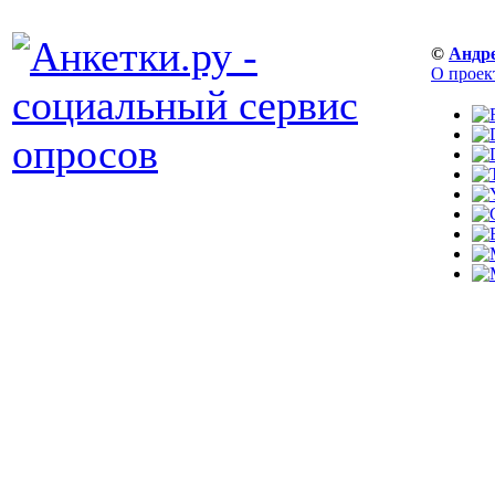
©
Андр
О проек