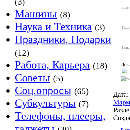
(3)
Лог
Машины
(8)
Наука и Техника
(3)
Пар
Праздники, Подарки
Ник
(12)
Работа, Карьера
(18)
Дока
Советы
(5)
Соц.опросы
(65)
Дата:
Субкультуры
Марм
(7)
Разде
Телефоны, плееры,
Созда
гаджеты
(30)
В м