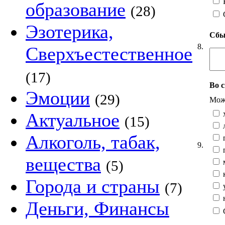
образование
(28)
Эзотерика,
Сбы
8.
Сверхъестественное
(17)
Во 
Эмоции
(29)
Можн
х
Актуальное
(15)
л
Алкоголь, табак,
п
9.
п
вещества
м
(5)
к
Города и страны
(7)
у
н
Деньги, Финансы