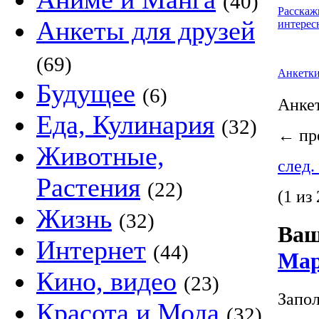
(40)
Расскаж
Анкеты для друзей
интерес
(69)
Анкетк
Будущее
(6)
Анке
Еда, Кулинария
(32)
←
пре
Животные,
след.
Растения
(22)
(1 из 
Жизнь
(32)
Ваш
Интернет
(44)
Мар
Кино, видео
(23)
Запол
Красота и Мода
(32)