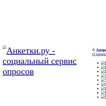
©
Андр
О проек