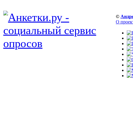
©
Андр
О проек