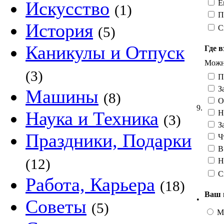
Искусство
Е
(1)
П
История
С
(5)
Каникулы и Отпуск
Где в
Можно
(3)
По
За
Машины
(8)
О
9.
Наука и Техника
Н
(3)
За
Праздники, Подарки
Чт
В
(12)
Не
С
Работа, Карьера
(18)
Ваш 
•
Советы
(5)
М