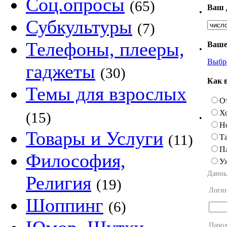
Соц.опросы
(65)
Ваш 
•
Субкультуры
(7)
Телефоны, плееры,
Ваше
•
Выбр
гаджеты
(30)
Как 
Темы для взрослых
О
Х
(15)
•
Н
Товары и Услуги
(11)
Та
П
Философия,
У
Данны
Религия
(19)
Логи
Шоппинг
(6)
Парол