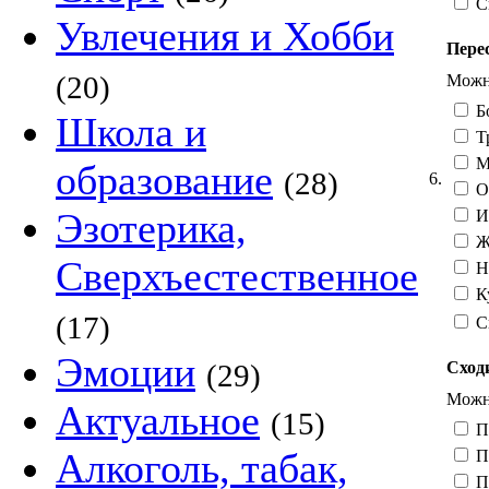
С
Увлечения и Хобби
Пере
(20)
Можно
Бо
Школа и
Тр
Му
образование
(28)
6.
От
Эзотерика,
И
Жа
Сверхъестественное
Н
Ку
(17)
С
Эмоции
Сход
(29)
Можно
Актуальное
(15)
П
Алкоголь, табак,
Пр
Пр