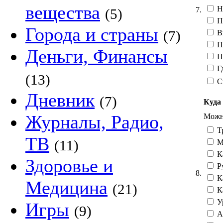
вещества
На
7.
(5)
Пр
Города и страны
(7)
В
П
Деньги, Финансы
Пр
Гд
(13)
С
Дневник
(7)
Куда
Журналы, Радио,
Можно
Т
ТВ
(11)
М
К
Здоровье и
Р
8.
К
Медицина
(21)
К
У
Игры
(9)
А