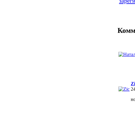
зарег
Комм
Z
2
н