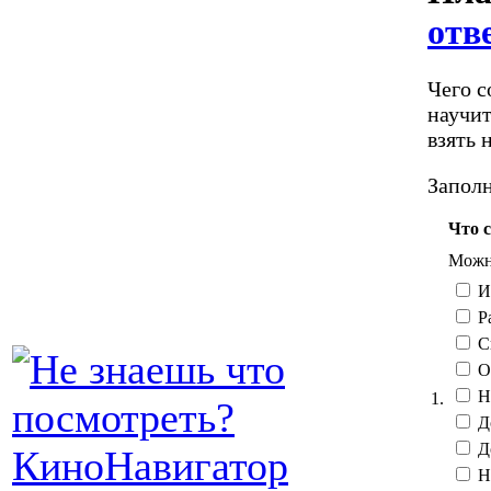
отв
Чего с
научит
взять 
Заполн
Что 
Можно
И
Ра
Ск
О
Н
1.
До
До
Н