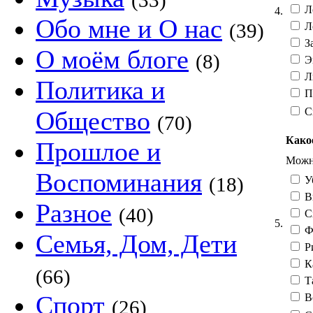
(33)
Л
4.
Обо мне и О нас
(39)
Л
З
О моём блоге
(8)
Э
Л
Политика и
П
С
Общество
(70)
Како
Прошлое и
Можно
Воспоминания
(18)
У
Вы
Разное
(40)
Сх
5.
Ф
Семья, Дом, Дети
Р
Ка
(66)
Т
Спорт
В
(26)