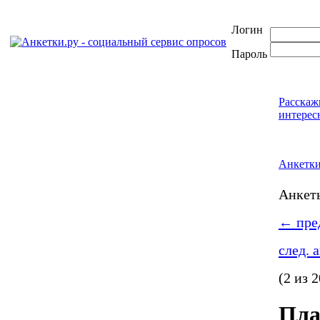
Логин
Пароль
Расскаж
интерес
Анкетк
Анке
←
пред
след. 
(2 из 2
Пла