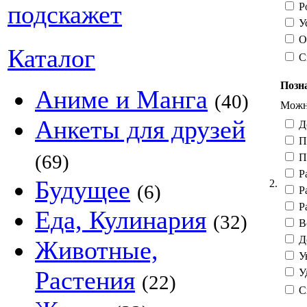
Ро
Ус
От
Каталог
С
Позн
Аниме и Манга
(40)
Можно
Анкеты для друзей
Д
П
(69)
П
Ра
Будущее
2.
(6)
Ра
Ра
Еда, Кулинария
(32)
Вс
Д
Животные,
Ув
Растения
Уд
(22)
С