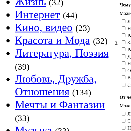
Жизнь
(32)
Чему
Интернет
(44)
Можно
Лю
Кино, видео
(23)
Н
Ра
Красота и Мода
(32)
За
3.
Литература, Поэзия
Ра
Де
Н
(39)
О
Любовь, Дружба,
В
С
Отношения
(134)
От че
Мечты и Фантазии
Можно
Л
(33)
С
Музыка
Н