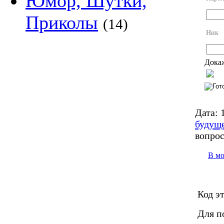
Юмор, Шутки,
Приколы
(14)
Ник
Докаж
Дата:
1
будущ
вопро
В м
Код э
Для п