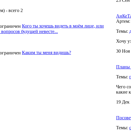
23 Сен 
) - всего 2
АнКеТа
Артем: 
Кого ты хочешь видеть в моём лице, или
Темы:
 вопросов будущей невесте...
Хочу у
30 Ноя 
Каким ты меня видишь?
Планы 
Темы:
Чего с
какие к
19 Дек 
Посовет
Темы: