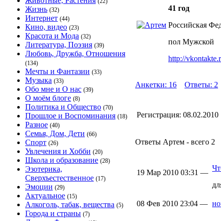
Животные, Растения
(22)
41 год
Жизнь
(32)
Интернет
(44)
Российская Фед
Кино, видео
(23)
Красота и Мода
(32)
пол Мужской
Литература, Поэзия
(39)
Любовь, Дружба, Отношения
http://vkontakte
(134)
Мечты и Фантазии
(33)
Музыка
(33)
Анкетки: 16
Ответы: 2
Обо мне и О нас
(39)
О моём блоге
(8)
Политика и Общество
(70)
Регистрация:
08.02.2010
Прошлое и Воспоминания
(18)
Разное
(40)
Семья, Дом, Дети
(66)
Ответы Артем - всего 2
Спорт
(26)
Увлечения и Хобби
(20)
Школа и образование
(28)
Чт
Эзотерика,
19 Мар 2010 03:31 —
Сверхъестественное
(17)
дл
Эмоции
(29)
Актуальное
(15)
08 Фев 2010 23:04 —
но
Алкоголь, табак, вещества
(5)
Города и страны
(7)