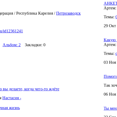
АНКЕТА
Артем: 
ерация / Республика Карелия /
Петрозаводск
Темы:
29 Окт 
.ru/id12361241
Какую 
Артем: 
Альбом: 2
Закладки: 0
Темы:
03 Ноя 
Помоги
Так хо
о вы делаете, когда чего-то ждёте
06 Ноя 
я
Настасия -
чная жизнь
Ты мен