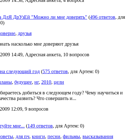
2009 14:58, Адресная анкета, 4 вопроса
 ДлЯ ДрУзЕй "Можно ли мне доверять"
(
496 ответов
, для
0)
доверие
,
друзья
знать насколько мне доверяют друзья
2009 14:49, Адресная анкета, 10 вопросов
на следующий год
(
575 ответов
, для Артем: 0)
планы
,
будущее
,
нг
,
2010
,
цели
обираетесь добиться в следующем году? Чему научиться и
ачества развить? Что совершить и...
2009 12:09, 9 вопросов
уйте мне...
(
149 ответов
, для Артем: 0)
советы
,
для пч
,
книги
,
песни
,
фильмы
,
высказывания