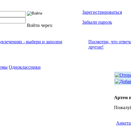
Зарегистрироваться
Забыли пароль
Войти через:
 увлечениях - выбери и заполни
Посмотри, что отвeч
другие!
емы
Одноклассники
Артем 
Пожалуй
Анкета 