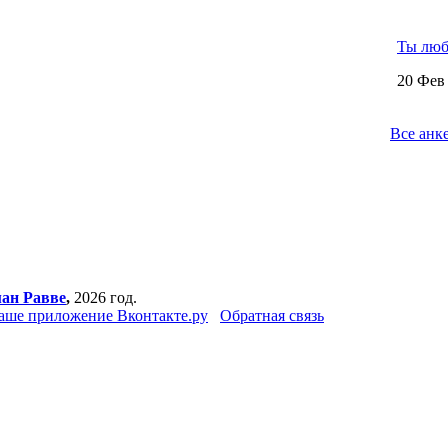
Ты люб
20 Фев 
Все анк
ан Равве
,
2026 год.
аше приложение Вконтакте.ру
Обратная связь