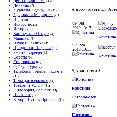
Деньги, Финансы
(13)
Дневник
(7)
Альбом (ответы для Артем
Журналы, Радио, ТВ
(11)
Здоровье и Медицина
(21)
Игры
(9)
09 Фев
Искусство
(1)
2010 13:17 —
Несколько
История
(5)
Каникулы и Отпуск
(3)
Кристина
Машины
(8)
Наука и Техника
(3)
09 Фев
Праздники, Подарки
(12)
2010 13:11 —
Работа, Карьера
(18)
Кристина
Советы
(5)
Соц.опросы
(65)
Субкультуры
(7)
Друзья - всего 2
Телефоны, плееры, гаджеты
(30)
Темы для взрослых
(15)
Товары и Услуги
(11)
Кристина
Философия, Религия
(19)
Шоппинг
(6)
Петрозаводск
Юмор, Шутки, Приколы
(14)
Настасия -