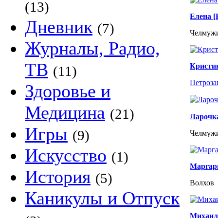
(13)
Елена 
Дневник
(7)
Челмуж
Журналы, Радио,
ТВ
Кристи
(11)
Петроза
Здоровье и
Медицина
(21)
Ларочк
Игры
(9)
Челмуж
Искусство
(1)
Маргар
История
(5)
Волхов
Каникулы и Отпуск
Михаи