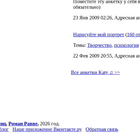
Поместите эту анкетку у себя в
обязательно)
23 Янв 2009 02:26, Адресная а
Нарисуйте мой портрет
(
160 о
Темы:
Творчество
,
психология
22 Фев 2009 20:55, Адресная а
Все анкетки Katy ♫ >>
янц
,
Роман Равве
,
2026 год.
блог
Наше приложение Вконтакте.ру
Обратная связь