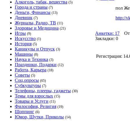
Алкоголь, табак, вещества
(5)
Города и страны
(7)
пол Же
Деньги, Финансы
(13)
Дневник
http://
(7)
Журналы, Радио, ТВ
(11)
Здоровье и Медицина
(21)
Игры
Анкетки: 17
Отв
(9)
Искусство
Закладки: 0
(1)
История
(5)
Каникулы и Отпуск
(3)
Машины
(8)
Регистрация:
14.
Наука и Техника
(3)
Праздники, Подарки
(12)
Работа, Карьера
(18)
Советы
(5)
Соц.опросы
(65)
Субкультуры
(7)
Телефоны, плееры, гаджеты
(30)
Темы для взрослых
(15)
Товары и Услуги
(11)
Философия, Религия
(19)
Шоппинг
(6)
Юмор, Шутки, Приколы
(14)