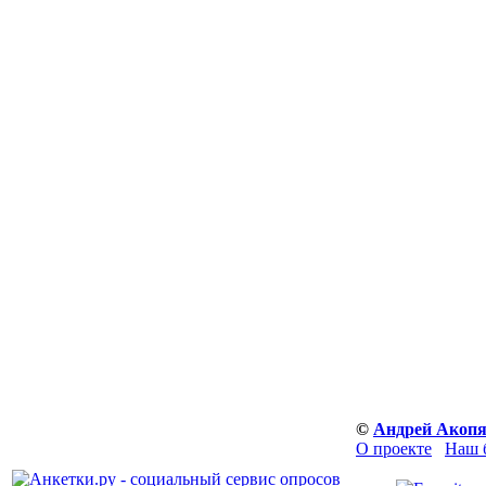
©
Андрей Акоп
О проекте
Наш 