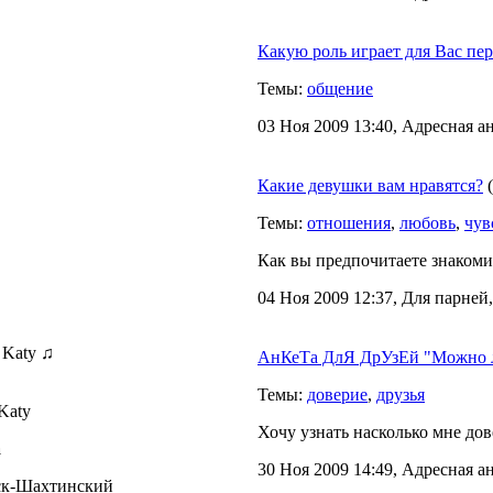
Какую роль играет для Вас пе
Темы:
общение
03 Ноя 2009 13:40, Адресная а
Какие девушки вам нравятся?
(
Темы:
отношения
,
любовь
,
чув
Как вы предпочитаете знакоми
04 Ноя 2009 12:37, Для парней
 Katy ♫
АнКеТа ДлЯ ДрУзЕй "Можно л
Темы:
доверие
,
друзья
Katy
Хочу узнать насколько мне дов
а
30 Ноя 2009 14:49, Адресная а
ск-Шахтинский