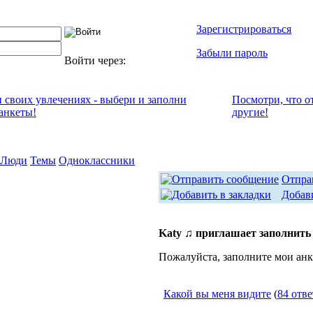
Зарегистрироваться
Забыли пароль
Войти через:
и своих увлечениях - выбери и заполни
Посмотри, что о
анкеты!
другие!
Люди
Темы
Одноклассники
Отпра
Добави
Katy ♫ приглашает заполнить
Пожалуйста, заполните мои анк
Какой вы меня видите
(
84 отве