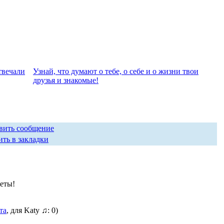
твeчали
Узнай, что думают о тебе, о себе и о жизни твои
друзья и знакомые!
вить сообщение
ть в закладки
еты!
та
, для Katy ♫: 0)