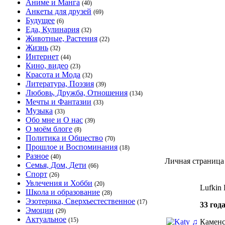
Аниме и Манга
(40)
Анкеты для друзей
(69)
Будущее
(6)
Еда, Кулинария
(32)
Животные, Растения
(22)
Жизнь
(32)
Интернет
(44)
Кино, видео
(23)
Красота и Мода
(32)
Литература, Поэзия
(39)
Любовь, Дружба, Отношения
(134)
Мечты и Фантазии
(33)
Музыка
(33)
Обо мне и О нас
(39)
О моём блоге
(8)
Политика и Общество
(70)
Прошлое и Воспоминания
(18)
Разное
(40)
Личная страница
Семья, Дом, Дети
(66)
Спорт
(26)
Увлечения и Хобби
(20)
Lufkin 
Школа и образование
(28)
Эзотерика, Сверхъестественное
(17)
33 год
Эмоции
(29)
Актуальное
(15)
Камен