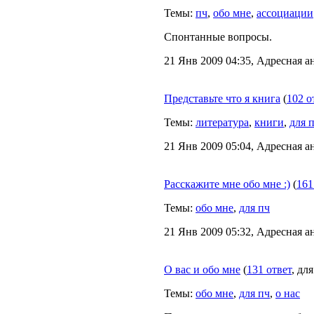
Темы:
пч
,
обо мне
,
ассоциации
Спонтанные вопросы.
21 Янв 2009 04:35, Адресная а
Представьте что я книга
(
102 о
Темы:
литература
,
книги
,
для 
21 Янв 2009 05:04, Адресная а
Расскажите мне обо мне :)
(
161
Темы:
обо мне
,
для пч
21 Янв 2009 05:32, Адресная а
О вас и обо мне
(
131 ответ
, дл
Темы:
обо мне
,
для пч
,
о нас