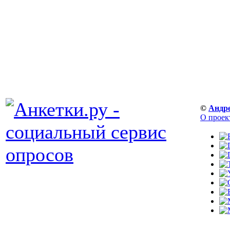
©
Андр
О проек