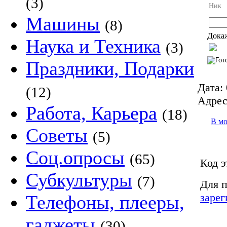
(3)
Ник
Машины
(8)
Докаж
Наука и Техника
(3)
Праздники, Подарки
Дата:
(12)
Адрес
Работа, Карьера
(18)
В м
Советы
(5)
Соц.опросы
(65)
Код э
Субкультуры
(7)
Для п
зарег
Телефоны, плееры,
гаджеты
(30)