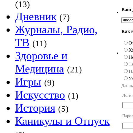
(13)
Ваш 
•
Дневник
(7)
Журналы, Радио,
Как 
ТВ
(11)
О
Х
Здоровье и
•
Н
Та
Медицина
(21)
П
Игры
У
(9)
Данны
Искусство
(1)
Логи
История
(5)
Парол
Каникулы и Отпуск