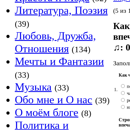
Литература, Поэзия
(5 из 
(39)
Как
Любовь, Дружба,
впе
♫: 
Отношения
(134)
Мечты и Фантазии
Запол
(33)
Как 
Музыка
(33)
п
1.
ч
Обо мне и О нас
(39)
р
н
О моём блоге
(8)
Стро
Политика и
впеч