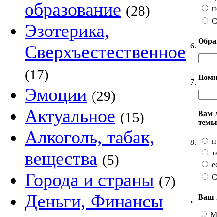
образование
(28)
н
С
Эзотерика,
Обра
6.
Сверхъестественное
(17)
Помн
7.
Эмоции
(29)
Актуальное
Вам 
(15)
темы
Алкоголь, табак,
п
8.
вещества
т
(5)
ес
Города и страны
С
(7)
Деньги, Финансы
Ваш 
•
М