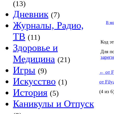
(13)
Дневник
(7)
Журналы, Радио,
В м
ТВ
(11)
Код эт
Здоровье и
Для п
Медицина
зареги
(21)
Игры
(9)
←
от F
Искусство
(1)
от Fil
История
(4 из 6
(5)
Каникулы и Отпуск