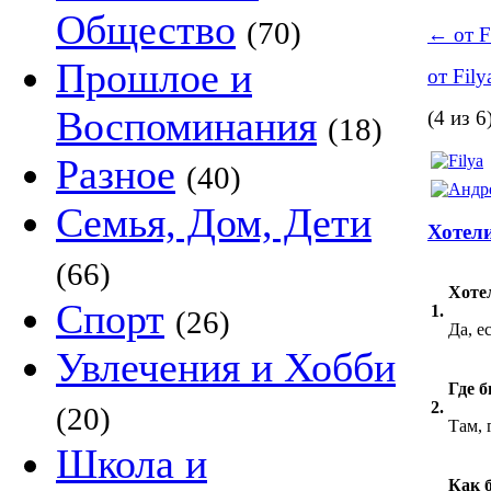
Общество
(70)
←
от F
Прошлое и
от Fil
Воспоминания
(4 из 6
(18)
Разное
(40)
Семья, Дом, Дети
Хотели
(66)
Хоте
Спорт
1.
(26)
Да, е
Увлечения и Хобби
Где б
2.
(20)
Там, 
Школа и
Как 