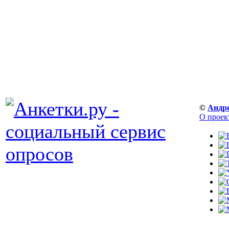
©
Андр
О проек