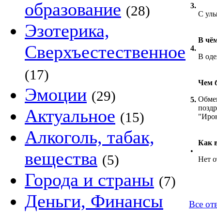
образование
3.
(28)
С ул
Эзотерика,
В чё
Сверхъестественное
4.
В оде
(17)
Чем 
Эмоции
(29)
Обмен
5.
поздр
Актуальное
(15)
"Ирон
Алкоголь, табак,
Как 
•
вещества
(5)
Нет о
Города и страны
(7)
Деньги, Финансы
Все отв