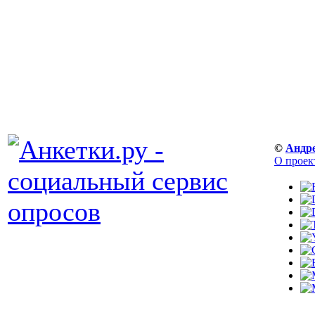
©
Андр
О проек