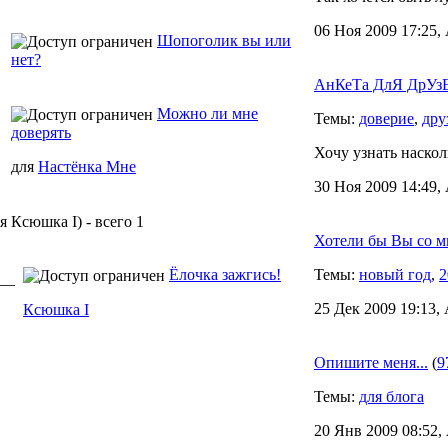
06 Ноя 2009 17:25,
Шопоголик вы или
нет?
АнКеТа ДлЯ ДрУзЕ
Можно ли мне
Темы:
доверие
,
дру
доверять
Хочу узнать наскол
для
Настёнка Мне
30 Ноя 2009 14:49,
 Ксюшка I) - всего 1
Хотели бы Вы со м
Ёлочка зажгись!
Темы:
новый год
,
2
2 —
25 Дек 2009 19:13,
Ксюшка I
Опишите меня...
(
9
Темы:
для блога
20 Янв 2009 08:52,