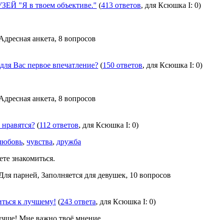
Й "Я в твоем объективе."
(
413 ответов
, для Ксюшка I: 0)
 Адресная анкета, 8 вопросов
для Вас первое впечатление?
(
150 ответов
, для Ксюшка I: 0)
 Адресная анкета, 8 вопросов
 нравятся?
(
112 ответов
, для Ксюшка I: 0)
любовь
,
чувства
,
дружба
ете знакомиться.
 Для парней, Заполняется для девушек, 10 вопросов
ться к лучшему!
(
243 ответа
, для Ксюшка I: 0)
лучше! Мне важно твоё мнение