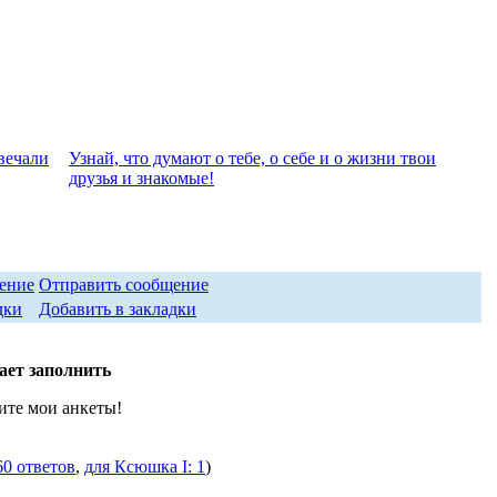
вeчали
Узнай, что думают о тебе, о себе и о жизни твои
друзья и знакомые!
Отправить сообщение
Добавить в закладки
ает заполнить
ите мои анкеты!
60 ответов
,
для Ксюшка I: 1
)