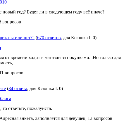
010
е новый год? Будет ли в следующем году всё иначе?
 6 вопросов
ик вы или нет?"
(
670 ответов
, для Ксюшка I: 0)
и
я от времени ходит в магазин за покупками...Но только для
ость,...
 11 вопросов
ите
(
84 ответа
, для Ксюшка I: 0)
 блога
, то ответьте, пожалуйста.
 Адресная анкета, Заполняется для девушек, 13 вопросов