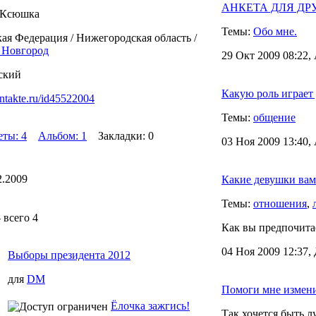
АНКЕТА ДЛЯ ДРУЗЕ
 Ксюшка
Темы:
Обо мне.
ая Федерация / Нижегородская область /
Новгород
29 Окт 2009 08:22,
ский
Какую роль играет 
ontakte.ru/id45522004
Темы:
общение
еты: 4
Альбом: 1
Закладки: 0
03 Ноя 2009 13:40,
2.2009
Какие девушки вам
Темы:
отношения
,
 всего 4
Как вы предпочита
04 Ноя 2009 12:37,
Выборы президента 2012
для
DM
Помоги мне измени
Ёлочка зажгись!
Так хочется быть 