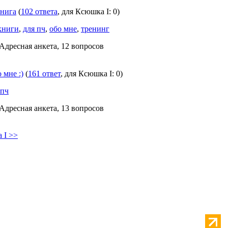
книга
(
102 ответа
, для Ксюшка I: 0)
книги
,
для пч
,
обо мне
,
тренинг
 Адресная анкета, 12 вопросов
 мне :)
(
161 ответ
, для Ксюшка I: 0)
 пч
 Адресная анкета, 13 вопросов
 I >>