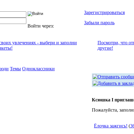
Зарегистрироваться
Забыли пароль
Войти через:
 своих увлечениях - выбери и заполни
Посмотри, что от
нкеты!
другие!
юди
Темы
Одноклассники
Ксюшка I приглаш
Пожалуйста, заполн
Ёлочка зажгись!
(
3