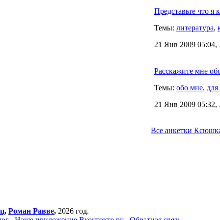
Представьте что я 
Темы:
литература
,
21 Янв 2009 05:04,
Расскажите мне обо
Темы:
обо мне
,
для
21 Янв 2009 05:32,
Все анкетки Ксюшка
нц
,
Роман Равве
,
2026 год.
лог
Наше приложение Вконтакте.ру
Обратная связь