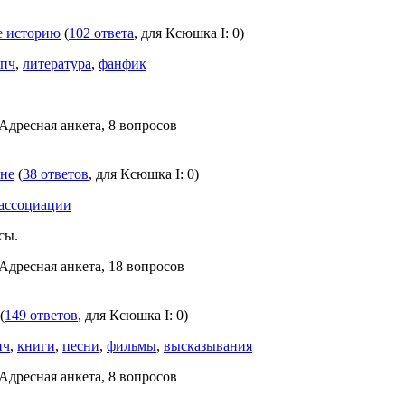
е историю
(
102 ответа
, для Ксюшка I: 0)
 пч
,
литература
,
фанфик
 Адресная анкета, 8 вопросов
мне
(
38 ответов
, для Ксюшка I: 0)
ассоциации
сы.
 Адресная анкета, 18 вопросов
(
149 ответов
, для Ксюшка I: 0)
пч
,
книги
,
песни
,
фильмы
,
высказывания
 Адресная анкета, 8 вопросов