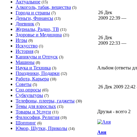
Актуальное
(15)
Алкоголь, табак, вещества
(5)
26 Дек
Города и страны
(7)
2009 22:39 —
Деньги, Финансы
(13)
Дневник
(7)
Журналы, Радио, ТВ
(11)
Здоровье и Медицина
(21)
26 Дек
Игры
(9)
2009 22:33 —
Искусство
(1)
История
(5)
Каникулы и Отпуск
(3)
Машины
(8)
Наука и Техника
Альбом (ответы для
(3)
Праздники, Подарки
(12)
Работа, Карьера
(18)
Советы
(5)
26 Дек 2009 22:4
Соц.опросы
(65)
Субкультуры
(7)
Телефоны, плееры, гаджеты
(30)
Темы для взрослых
(15)
Друзья - всего 2
Товары и Услуги
(11)
Философия, Религия
(19)
Шоппинг
(6)
Юмор, Шутки, Приколы
(14)
Аня