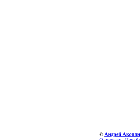
©
Андрей Акопя
О проекте
Наш б