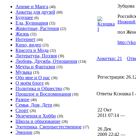
Зубцова
Аниме и Манга
(40)
Анкеты для друзей
(69)
Российск
Будущее
(6)
Нижний 
Еда, Кулинария
(32)
Животные, Растения
(22)
пол Жен
Жизнь
(32)
Интернет
(44)
http://vk
Кино, видео
(23)
Красота и Мода
(32)
Литература, Поэзия
(39)
Анкетки: 21
Отв
Любовь, Дружба, Отношения
(134)
Мечты и Фантазии
(33)
Музыка
(33)
Регистрация:
26.1
Обо мне и О нас
(39)
О моём блоге
(8)
Политика и Общество
(70)
Ответы Ксюшка I -
Прошлое и Воспоминания
(18)
Разное
(40)
Семья, Дом, Дети
(66)
22 Окт
Спорт
(26)
2011 07:14 —
Увлечения и Хобби
(20)
Школа и образование
(28)
Эзотерика, Сверхъестественное
(17)
26 Дек
Эмоции
(29)
2009 22:42 —