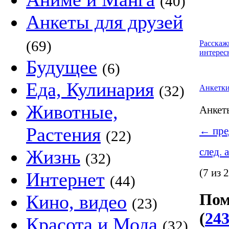
(40)
Анкеты для друзей
(69)
Расскаж
интерес
Будущее
(6)
Еда, Кулинария
(32)
Анкетк
Животные,
Анке
Растения
←
пре
(22)
след. 
Жизнь
(32)
(7 из 
Интернет
(44)
Пом
Кино, видео
(23)
(
243
Красота и Мода
(32)