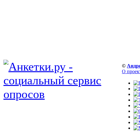
©
Андр
О проек