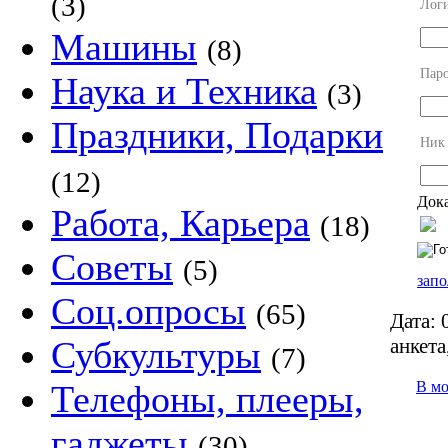
(3)
Лог
Машины
(8)
Пар
Наука и Техника
(3)
Праздники, Подарки
Ник
(12)
Дока
Работа, Карьера
(18)
Советы
(5)
запо
Соц.опросы
(65)
Дата:
0
анкета
Субкультуры
(7)
В м
Телефоны, плееры,
гаджеты
(30)