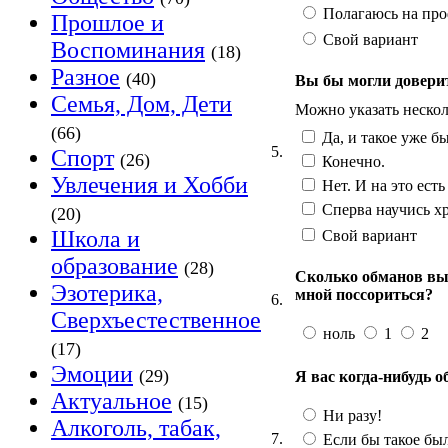
Полагаюсь на про
Прошлое и
Свой вариант
Воспоминания
(18)
Разное
(40)
Вы бы могли довери
Семья, Дом, Дети
Можно указать нескол
(66)
Да, и такое уже б
5.
Спорт
(26)
Конечно.
Увлечения и Хобби
Нет. И на это есть
Сперва научись хр
(20)
Школа и
Свой вариант
образование
(28)
Сколько обманов вы 
Эзотерика,
мной поссориться?
6.
Сверхъестественное
ноль
1
2
(17)
Эмоции
(29)
Я вас когда-нибудь 
Актуальное
(15)
Ни разу!
Алкоголь, табак,
7.
Если бы такое был