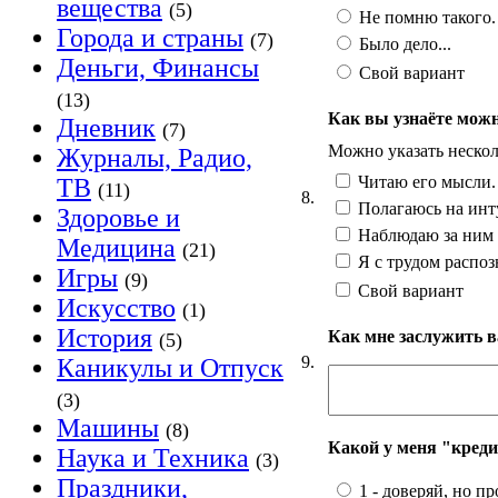
вещества
(5)
Не помню такого.
Города и страны
(7)
Было дело...
Деньги, Финансы
Свой вариант
(13)
Как вы узнаёте можн
Дневник
(7)
Можно указать нескол
Журналы, Радио,
Читаю его мысли.
ТВ
(11)
8.
Полагаюсь на ин
Здоровье и
Наблюдаю за ним 
Медицина
(21)
Я с трудом распоз
Игры
(9)
Свой вариант
Искусство
(1)
История
Как мне заслужить 
(5)
9.
Каникулы и Отпуск
(3)
Машины
(8)
Какой у меня "креди
Наука и Техника
(3)
Праздники,
1 - доверяй, но п