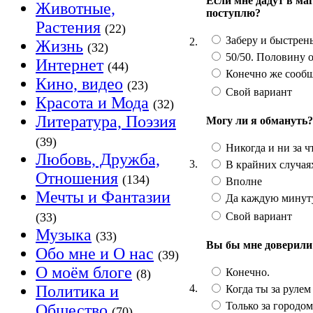
Если мне дадут в ма
Животные,
поступлю?
Растения
(22)
Заберу и быстрень
2.
Жизнь
(32)
50/50. Половину о
Интернет
(44)
Конечно же сообщ
Кино, видео
(23)
Свой вариант
Красота и Мода
(32)
Литература, Поэзия
Могу ли я обмануть?
(39)
Никогда и ни за ч
Любовь, Дружба,
3.
В крайних случаях
Отношения
(134)
Вполне
Мечты и Фантазии
Да каждую минут
Свой вариант
(33)
Музыка
(33)
Вы бы мне доверили
Обо мне и О нас
(39)
О моём блоге
Конечно.
(8)
4.
Политика и
Когда ты за рулем 
Только за городом.
Общество
(70)