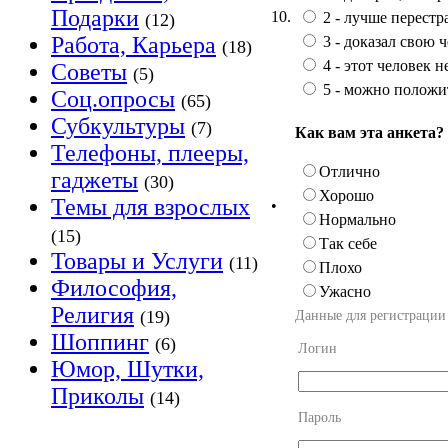
Подарки
10.
2 - лучше перестр
(12)
Работа, Карьера
3 - доказал свою 
(18)
4 - этот человек н
Советы
(5)
5 - можно положи
Соц.опросы
(65)
Субкультуры
(7)
Как вам эта анкета?
Телефоны, плееры,
Отлично
гаджеты
(30)
Хорошо
Темы для взрослых
•
Нормально
(15)
Так себе
Товары и Услуги
(11)
Плохо
Философия,
Ужасно
Религия
(19)
Данные для регистрации
Шоппинг
(6)
Логин
Юмор, Шутки,
Приколы
(14)
Пароль