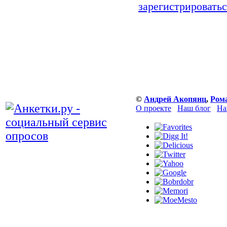
зарегистрироватьс
©
Андрей Акопянц
,
Ром
О проекте
Наш блог
На