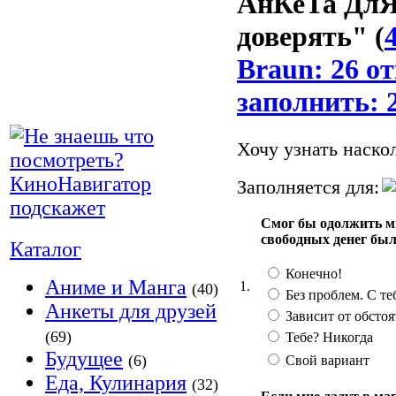
АнКеТа ДлЯ
доверять"
(
Braun: 26 о
заполнить: 
Хочу узнать наско
Заполняется для:
Смог бы одолжить мн
свободных денег был
Каталог
Конечно!
Аниме и Манга
1.
(40)
Без проблем. С те
Анкеты для друзей
Зависит от обстоя
(69)
Тебе? Никогда
Будущее
(6)
Свой вариант
Еда, Кулинария
(32)