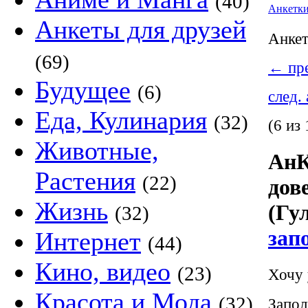
(40)
Анкетк
Анкеты для друзей
Анке
(69)
←
пре
Будущее
(6)
след.
Еда, Кулинария
(32)
(6 из 
Животные,
АнК
Растения
(22)
дов
Жизнь
(Гу
(32)
зап
Интернет
(44)
Кино, видео
(23)
Хочу 
Красота и Мода
(32)
Запол