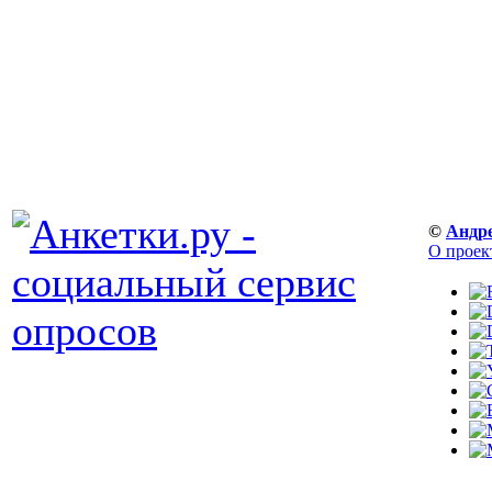
©
Андр
О проек