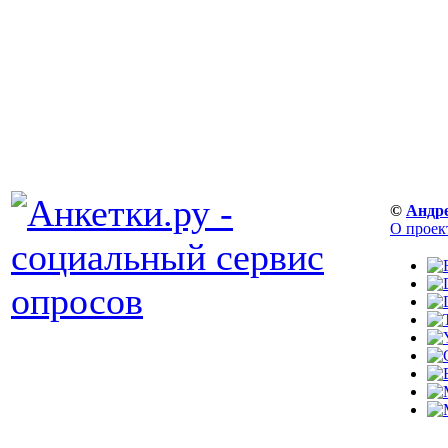
©
Андр
О проек