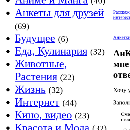
(40)
Анкеты для друзей
Расскаж
интерес
(69)
Будущее
(6)
Анкетк
Еда, Кулинария
(32)
АнК
Животные,
мне
отв
Растения
(22)
Жизнь
(32)
Хочу 
Интернет
(44)
Заполн
Кино, видео
(23)
Смо
сто
Красота и Мода
(32)