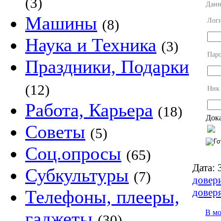
(3)
Данн
Машины
Лог
(8)
Наука и Техника
(3)
Пар
Праздники, Подарки
(12)
Ник
Работа, Карьера
(18)
Дока
Советы
(5)
Соц.опросы
(65)
Дата:
3
Субкультуры
(7)
довер
довер
Телефоны, плееры,
В м
гаджеты
(30)