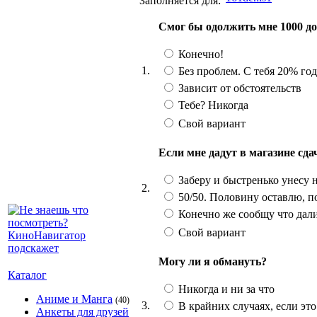
Заполняется для:
Смог бы одолжить мне 1000 до
Конечно!
1.
Без проблем. С тебя 20% го
Зависит от обстоятельств
Тебе? Никогда
Свой вариант
Если мне дадут в магазине сд
Заберу и быстренько унесу 
2.
50/50. Половину оставлю, п
Конечно же сообщу что дал
Свой вариант
Могу ли я обмануть?
Каталог
Никогда и ни за что
Аниме и Манга
(40)
3.
В крайних случаях, если эт
Анкеты для друзей