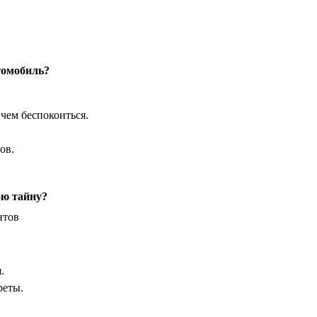
томобиль?
 чем беспокоиться.
ов.
ою тайну?
нтов
.
реты.