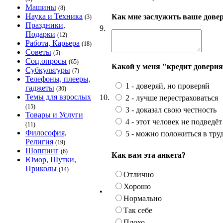
Машины
(8)
Наука и Техника
Как мне заслужить ваше дове
(3)
Праздники,
9.
Подарки
(12)
Работа, Карьера
(18)
Советы
(5)
Соц.опросы
(65)
Какой у меня "кредит довери
Субкультуры
(7)
Телефоны, плееры,
1 - доверяй, но проверяй
гаджеты
(30)
Темы для взрослых
10.
2 - лучше перестраховаться
(15)
3 - доказал свою честность
Товары и Услуги
4 - этот человек не подведёт
(11)
Философия,
5 - можно положиться в тр
Религия
(19)
Шоппинг
(6)
Как вам эта анкета?
Юмор, Шутки,
Приколы
(14)
Отлично
Хорошо
•
Нормально
Так себе
Плохо