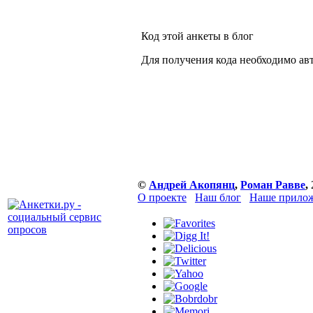
Код этой анкеты в блог
Для получения кода необходимо ав
©
Андрей Акопянц
,
Роман Равве
,
О проекте
Наш блог
Наше прилож