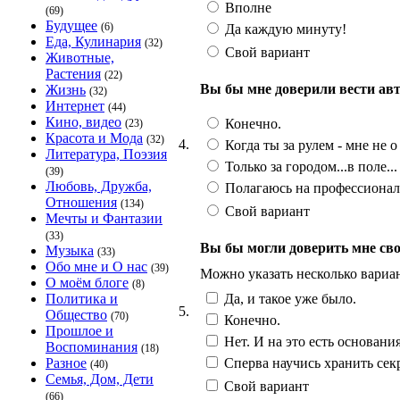
Вполне
(69)
Будущее
(6)
Да каждую минуту!
Еда, Кулинария
(32)
Свой вариант
Животные,
Растения
(22)
Вы бы мне доверили вести ав
Жизнь
(32)
Интернет
(44)
Кино, видео
Конечно.
(23)
Красота и Мода
(32)
4.
Когда ты за рулем - мне не о
Литература, Поэзия
Только за городом...в поле...
(39)
Любовь, Дружба,
Полагаюсь на профессионал
Отношения
(134)
Свой вариант
Мечты и Фантазии
(33)
Вы бы могли доверить мне св
Музыка
(33)
Обо мне и О нас
(39)
Можно указать несколько вариа
О моём блоге
(8)
Да, и такое уже было.
Политика и
5.
Общество
(70)
Конечно.
Прошлое и
Нет. И на это есть основания
Воспоминания
(18)
Сперва научись хранить сек
Разное
(40)
Семья, Дом, Дети
Свой вариант
(66)