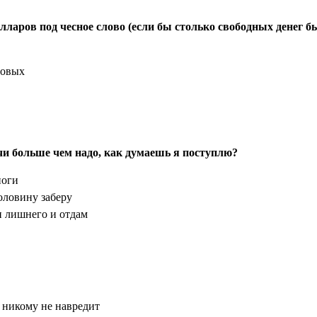
лларов под чесное слово (если бы столько свободных денег б
довых
ачи больше чем надо, как думаешь я поступлю?
ноги
оловину заберу
и лишнего и отдам
о никому не навредит