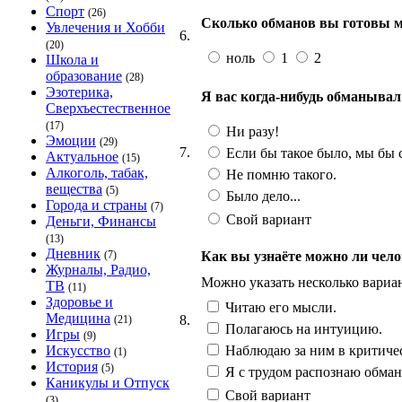
Спорт
(26)
Сколько обманов вы готовы мн
Увлечения и Хобби
6.
(20)
ноль
1
2
Школа и
образование
(28)
Эзотерика,
Я вас когда-нибудь обманывал
Сверхъестественное
(17)
Ни разу!
Эмоции
(29)
7.
Если бы такое было, мы бы с
Актуальное
(15)
Алкоголь, табак,
Не помню такого.
вещества
(5)
Было дело...
Города и страны
(7)
Свой вариант
Деньги, Финансы
(13)
Дневник
Как вы узнаёте можно ли чело
(7)
Журналы, Радио,
Можно указать несколько вариа
ТВ
(11)
Здоровье и
Читаю его мысли.
Медицина
8.
(21)
Полагаюсь на интуицию.
Игры
(9)
Наблюдаю за ним в критичес
Искусство
(1)
История
(5)
Я с трудом распознаю обман.
Каникулы и Отпуск
Свой вариант
(3)