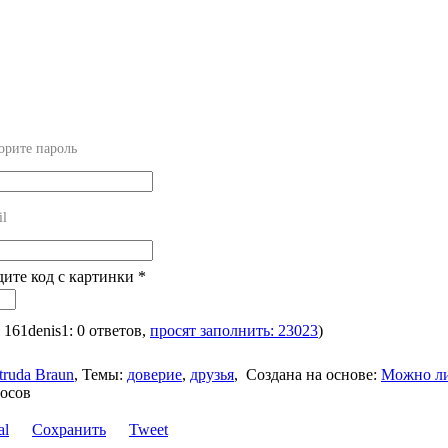
орите пароль
il
дите код с картинки
*
я 161denis1: 0 ответов,
просят заполнить: 23023
)
truda Braun
,
Темы:
доверие
,
друзья
,
Создана на основе:
Можно л
росов
Сохранить
Tweet