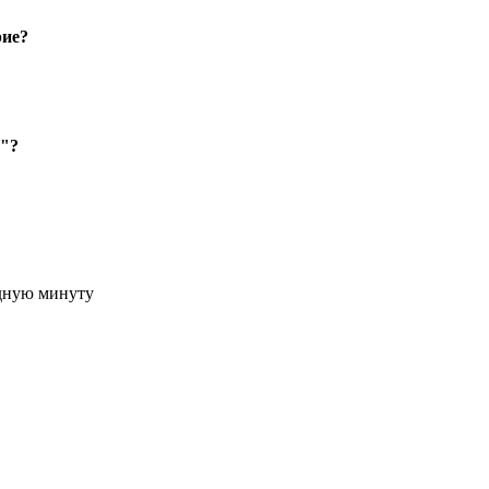
рие?
я"?
удную минуту