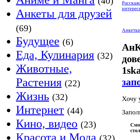
(40)
Расскаж
интерес
Анкеты для друзей
(69)
Анкетк
Будущее
(6)
АнК
Еда, Кулинария
(32)
дов
Животные,
1sk
Растения
зап
(22)
Жизнь
(32)
Хочу 
Интернет
(44)
Запол
Кино, видео
(23)
Смо
сто
Красота и Мода
(32)