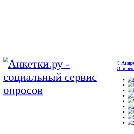
©
Андр
О проек