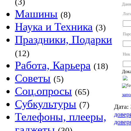
(3)
Данн
Машины
(8)
Лог
Наука и Техника
(3)
Пар
Праздники, Подарки
(12)
Ник
Работа, Карьера
(18)
Дока
Советы
(5)
Соц.опросы
(65)
запо
Субкультуры
(7)
Дата:
довер
Телефоны, плееры,
довер
гаджеты
(30)