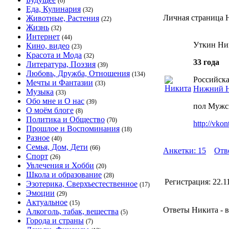
(6)
Еда, Кулинария
(32)
Личная страница 
Животные, Растения
(22)
Жизнь
(32)
Интернет
(44)
Уткин Ни
Кино, видео
(23)
Красота и Мода
(32)
33 года
Литература, Поэзия
(39)
Любовь, Дружба, Отношения
(134)
Российска
Мечты и Фантазии
(33)
Нижний Н
Музыка
(33)
Обо мне и О нас
(39)
пол Мужс
О моём блоге
(8)
Политика и Общество
(70)
http://vko
Прошлое и Воспоминания
(18)
Разное
(40)
Семья, Дом, Дети
(66)
Анкетки: 15
Отв
Спорт
(26)
Увлечения и Хобби
(20)
Школа и образование
(28)
Регистрация:
22.1
Эзотерика, Сверхъестественное
(17)
Эмоции
(29)
Актуальное
(15)
Ответы Никита - в
Алкоголь, табак, вещества
(5)
Города и страны
(7)