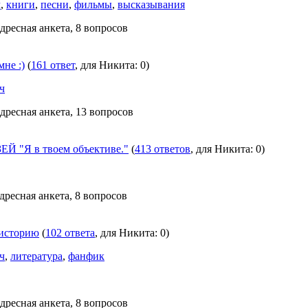
ч
,
книги
,
песни
,
фильмы
,
высказывания
дресная анкета, 8 вопросов
не :)
(
161 ответ
, для Никита: 0)
ч
дресная анкета, 13 вопросов
 "Я в твоем объективе."
(
413 ответов
, для Никита: 0)
дресная анкета, 8 вопросов
 историю
(
102 ответа
, для Никита: 0)
ч
,
литература
,
фанфик
дресная анкета, 8 вопросов