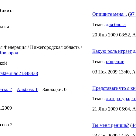
Никита
Опишите меня...
(
97
Темы:
для блога
кита
20 Янв 2009 08:52, А
я Федерация / Нижегородская область /
Какую роль играет д
овгород
Темы:
общение
кой
03 Ноя 2009 13:40, А
ntakte.ru/id21348438
Представьте что я к
еты: 2
Альбом: 1
Закладки: 0
Темы:
литература
,
к
1.2009
21 Янв 2009 05:04, А
сего 2
Ты меня ценишь?
(
4
23 Сен 2009 14:58, А