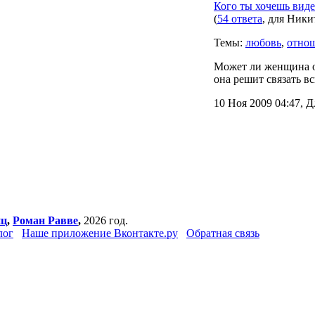
Кого ты хочешь виде
(
54 ответа
, для Никит
Темы:
любовь
,
отно
Может ли женщина от
она решит связать вс
10 Ноя 2009 04:47, Д
нц
,
Роман Равве
,
2026 год.
лог
Наше приложение Вконтакте.ру
Обратная связь