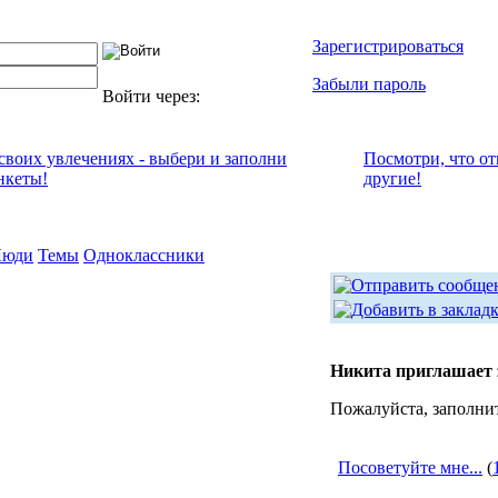
Зарегистрироваться
Забыли пароль
Войти через:
 своих увлечениях - выбери и заполни
Посмотри, что от
нкеты!
другие!
Люди
Темы
Одноклассники
Никита приглашает 
Пожалуйста, заполни
Посоветуйте мне...
(