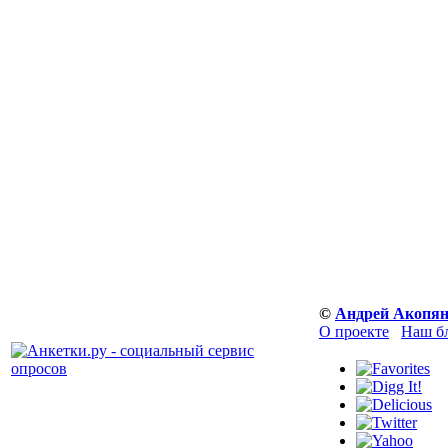
©
Андрей Акопя
О проекте
Наш б