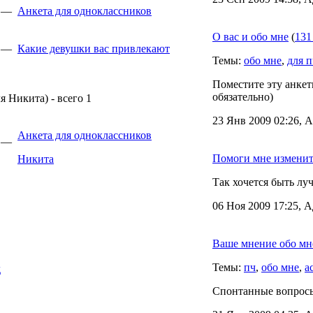
4 —
Анкета для одноклассников
О вас и обо мне
(
131
0 —
Какие девушки вас привлекают
Темы:
обо мне
,
для п
Поместите эту анкетк
обязательно)
я Никита) - всего 1
23 Янв 2009 02:26, А
Анкета для одноклассников
4 —
Помоги мне изменит
Никита
Так хочется быть лу
06 Ноя 2009 17:25, А
Ваше мнение обо мн
Темы:
пч
,
обо мне
,
а
д
Спонтанные вопрос