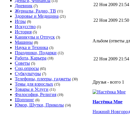
Деньги, Финансы
(13)
22 Ноя 2009 21:5
Дневник
(7)
Журналы, Радио, ТВ
(11)
Здоровье и Медицина
(21)
22 Ноя 2009 21:5
Игры
(9)
Искусство
(1)
История
(5)
Каникулы и Отпуск
(3)
Альбом (ответы дл
Машины
(8)
Наука и Техника
(3)
Праздники, Подарки
(12)
Работа, Карьера
(18)
22 Ноя 2009 21:5
Советы
(5)
Соц.опросы
(65)
Субкультуры
(7)
Телефоны, плееры, гаджеты
(30)
Друзья - всего 1
Темы для взрослых
(15)
Товары и Услуги
(11)
Философия, Религия
(19)
Шоппинг
(6)
Настёнка Мне
Юмор, Шутки, Приколы
(14)
Нижний Новгоро