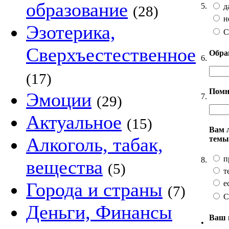
образование
5.
д
(28)
н
Эзотерика,
С
Сверхъестественное
Обра
6.
(17)
Помн
Эмоции
7.
(29)
Актуальное
(15)
Вам 
Алкоголь, табак,
темы
п
8.
вещества
(5)
т
ес
Города и страны
(7)
С
Деньги, Финансы
Ваш 
•