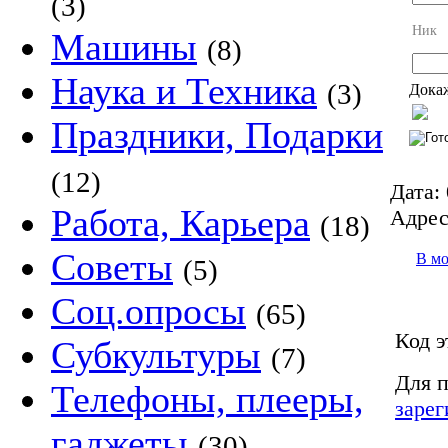
(3)
Ник
Машины
(8)
Наука и Техника
(3)
Докаж
Праздники, Подарки
(12)
Дата:
Работа, Карьера
Адрес
(18)
Советы
В м
(5)
Соц.опросы
(65)
Код э
Субкультуры
(7)
Для п
Телефоны, плееры,
зарег
гаджеты
(30)