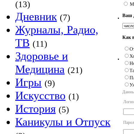
(13)
М
Дневник
(7)
Ваш 
•
Журналы, Радио,
Как 
ТВ
(11)
О
Здоровье и
Х
•
Н
Медицина
(21)
Та
П
Игры
(9)
У
Искусство
Данны
(1)
Логи
История
(5)
Каникулы и Отпуск
Парол