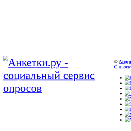
©
Андр
О проек