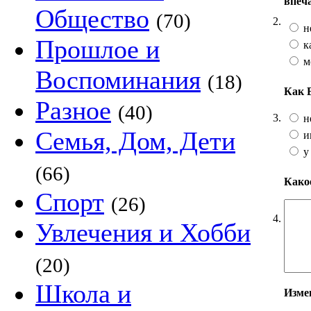
впеч
Общество
(70)
2.
н
Прошлое и
к
м
Воспоминания
(18)
Как 
Разное
(40)
3.
н
Семья, Дом, Дети
и
у
(66)
Какое
Спорт
(26)
4.
Увлечения и Хобби
(20)
Школа и
Изме