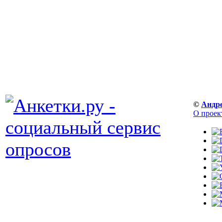
©
Андр
О проек