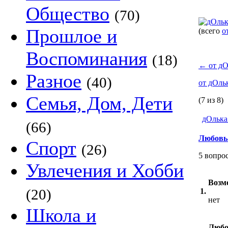
Общество
(70)
Прошлое и
(всего
о
Воспоминания
(18)
←
от дО
Разное
(40)
от дОль
Семья, Дом, Дети
(7 из 8)
дОлька
(66)
Любовь
Спорт
(26)
5 вопро
Увлечения и Хобби
Возм
(20)
1.
нет
Школа и
Любо