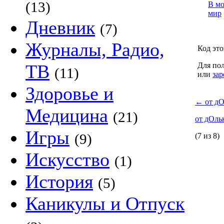
(13)
В м
мир
Дневник
(7)
Журналы, Радио,
Код это
ТВ
Для пол
(11)
или
зар
Здоровье и
←
от дО
Медицина
(21)
от дОль
Игры
(9)
(7 из 8)
Искусство
(1)
История
(5)
Каникулы и Отпуск