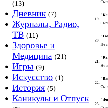
(13)
Смот
Дневник
(7)
"Ка
19.
Журналы, Радио,
Смо
ТВ
(11)
"Го
20.
Здоровье и
Не з
Медицина
(21)
"Ку
21.
Игры
(9)
Не з
Искусство
(1)
"Ва
22.
История
(5)
Смот
Каникулы и Отпуск
"Фо
23.
Смот