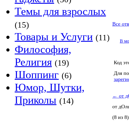
Темы для взрослых
(15)
Все от
Товары и Услуги
(11)
В м
Философия,
Религия
(19)
Код эт
Шоппинг
Для по
(6)
зареги
Юмор, Шутки,
←
от д
Приколы
(14)
от дОл
(8 из 8)