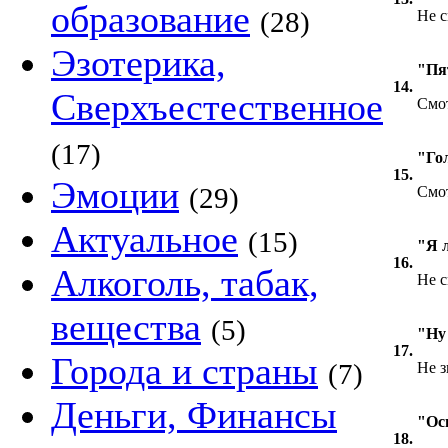
образование
(28)
Не с
Эзотерика,
"Пя
14.
Сверхъестественное
Смот
(17)
"Го
15.
Эмоции
(29)
Смот
Актуальное
(15)
"Я 
16.
Алкоголь, табак,
Не с
вещества
(5)
"Ну
17.
Города и страны
(7)
Не з
Деньги, Финансы
"Ос
18.