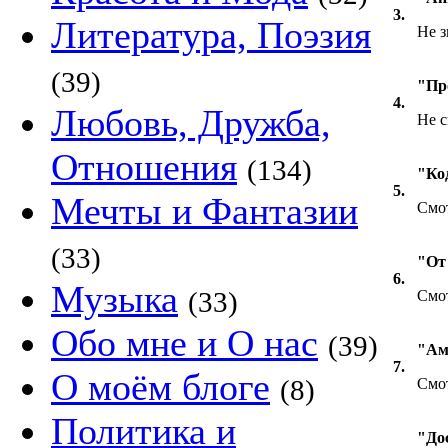
3.
Литература, Поэзия
Не з
(39)
"Пр
4.
Любовь, Дружба,
Не с
Отношения
(134)
"Ко
5.
Мечты и Фантазии
Смо
(33)
"От 
6.
Музыка
(33)
Смо
Обо мне и О нас
(39)
"Ам
7.
О моём блоге
(8)
Смот
Политика и
"До