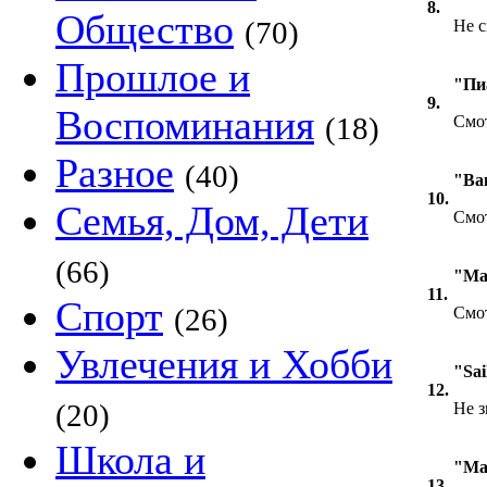
8.
Общество
(70)
Не с
Прошлое и
"Пи
9.
Воспоминания
(18)
Смот
Разное
(40)
"Ва
10.
Семья, Дом, Дети
Смот
(66)
"Ма
11.
Спорт
(26)
Смот
Увлечения и Хобби
"Sai
12.
(20)
Не з
Школа и
"Ма
13.