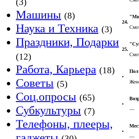
(3)
Машины
(8)
"Ми
24.
Наука и Техника
(3)
Смот
Праздники, Подарки
"Су
25.
(12)
Смот
Работа, Карьера
(18)
Пол
•
Советы
(5)
Жен
Соц.опросы
(65)
Воз
•
Субкультуры
(7)
—
Телефоны, плееры,
Мес
•
гаджеты
(30)
—