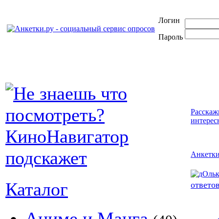
Логин
Пароль
Расскаж
интерес
Анкетк
Каталог
ответов
Аниме и Манга