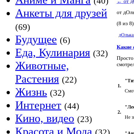
(40)
←
от д
Анкеты для друзей
от дОл
(8 из 8)
(69)
дОлька
Будущее
(6)
Какие
Еда, Кулинария
(32)
Просто
Животные,
смотрел
Растения
(22)
"Ти
1.
Жизнь
(32)
Смот
Интернет
(44)
"Ле
2.
Кино, видео
(23)
Не з
Красота и Мода
(32)
"Ан