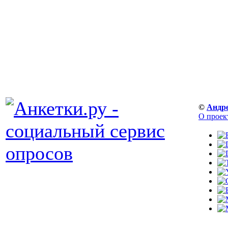
©
Андр
О проек