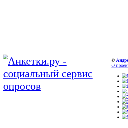
©
Андр
О проек