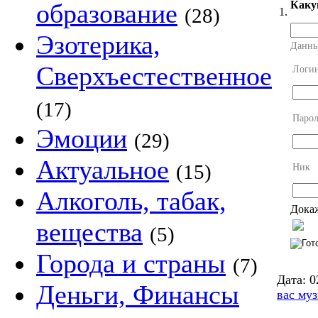
Каку
образование
(28)
1.
Эзотерика,
Данны
Сверхъестественное
Логи
(17)
Парол
Эмоции
(29)
Актуальное
(15)
Ник
Алкоголь, табак,
Докаж
вещества
(5)
Города и страны
(7)
Дата:
0
Деньги, Финансы
вас му