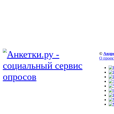
©
Андр
О проек