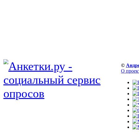
©
Андр
О проек