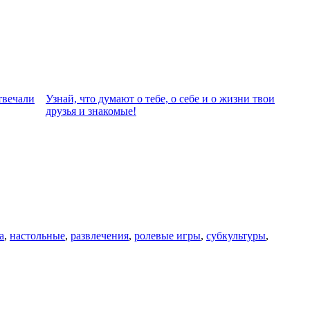
твeчали
Узнай, что думают о тебе, о себе и о жизни твои
друзья и знакомые!
а
,
настольные
,
развлечения
,
ролевые игры
,
субкультуры
,