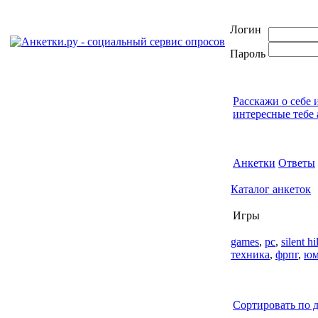
Логин
Пароль
Расскажи о себе 
интересные тебе 
Анкетки
Ответы
Каталог анкеток
Игры
games
,
pc
,
silent hil
техника
,
фрпг
,
юм
Сортировать по д