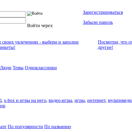
Зарегистрироваться
Забыли пароль
Войти через:
и своих увлечениях - выбери и заполни
Посмотри, что о
анкеты!
другие!
Люди
Темы
Одноклассники
l
,
x-box и игры на него
,
видео-игры
,
игры
,
интернет
,
мультимеди
ор
ате
По популярности
По названию