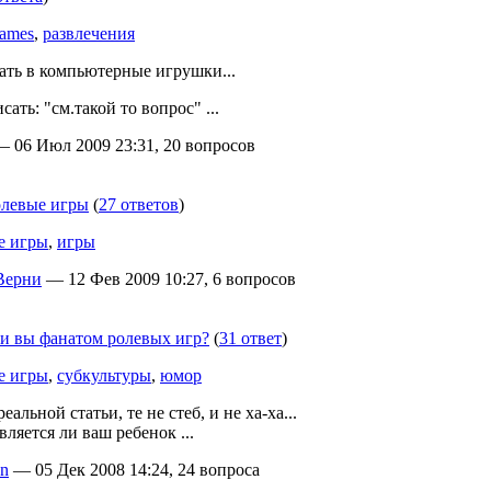
ames
,
развлечения
ать в компьютерные игрушки...
сать: "см.такой то вопрос" ...
 06 Июл 2009 23:31, 20 вопросов
олевые игры
(
27 ответов
)
е игры
,
игры
Верни
— 12 Фев 2009 10:27, 6 вопросов
ли вы фанатом ролевых игр?
(
31 ответ
)
е игры
,
субкультуры
,
юмор
альной статьи, те не стеб, и не ха-ха...
вляется ли ваш ребенок ...
on
— 05 Дек 2008 14:24, 24 вопроса