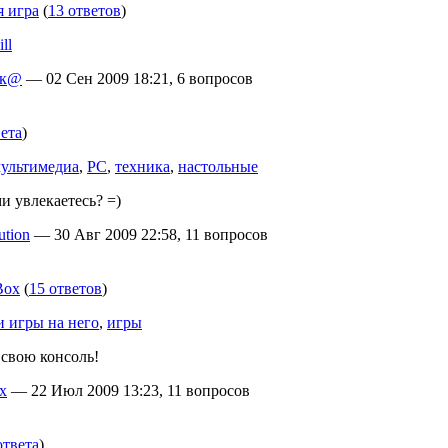
 игра
(
13 ответов
)
ill
ик@
— 02 Сен 2009 18:21, 6 вопросов
вета
)
ультимедиа
,
PC
,
техника
,
настольные
и увлекаетесь? =)
tion
— 30 Авг 2009 22:58, 11 вопросов
Box
(
15 ответов
)
и игры на него
,
игры
 свою консоль!
x
— 22 Июл 2009 13:23, 11 вопросов
ответа
)