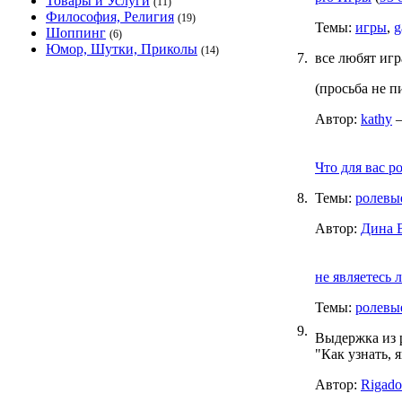
Товары и Услуги
(11)
Философия, Религия
(19)
Темы:
игры
,
g
Шоппинг
(6)
Юмор, Шутки, Приколы
(14)
7.
все любят игр
(просьба не пи
Автор:
kathy
—
Что для вас р
8.
Темы:
ролевы
Автор:
Дина 
не являетесь 
Темы:
ролевы
9.
Выдержка из ре
"Как узнать, я
Автор:
Rigad