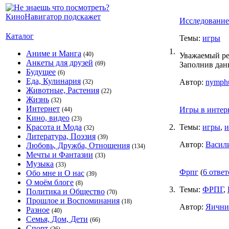
Исследование
Каталог
Темы:
игры
1.
Аниме и Манга
(40)
Уважаемый ре
Анкеты для друзей
(69)
Заполнив дан
Будущее
(6)
Еда, Кулинария
Автор:
nymph
(32)
Животные, Растения
(22)
Жизнь
(32)
Интернет
Игры в интерн
(44)
Кино, видео
(23)
Красота и Мода
2.
Темы:
игры
,
и
(32)
Литература, Поэзия
(39)
Автор:
Васил
Любовь, Дружба, Отношения
(134)
Мечты и Фантазии
(33)
Музыка
(33)
Фрпг
(
6 ответ
Обо мне и О нас
(39)
О моём блоге
(8)
3.
Темы:
ФРПГ
,
Политика и Общество
(70)
Прошлое и Воспоминания
(18)
Автор:
Яични
Разное
(40)
Семья, Дом, Дети
(66)
Спорт