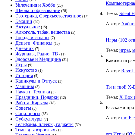
(26)
Компьютерная
Увлечения и Хобби
(20)
Школа и образование
(28)
4.
Темы:
Silent H
Эзотерика, Сверхъестественное
(17)
Эмоции
(29)
Автор:
Алён
Актуальное
(15)
Алкоголь, табак, вещества
(5)
Города и страны
(7)
Игры
(
102 от
Деньги, Финансы
(13)
Дневник
(7)
Темы:
игры
,
м
Журналы, Радио, ТВ
(11)
5.
Здоровье и Медицина
(21)
Какими играм
Игры
(9)
Искусство
Автор:
RevoLu
(1)
История
(5)
Каникулы и Отпуск
(3)
Машины
Ты и твой X-
(8)
Наука и Техника
(3)
Праздники, Подарки
Темы:
X-Box 
(12)
6.
Работа, Карьера
(18)
Расскажи про
Советы
(5)
Соц.опросы
(65)
Автор:
mr_Fle
Субкультуры
(7)
Телефоны, плееры, гаджеты
(30)
Темы для взрослых
(15)
pro Игры
(
93 