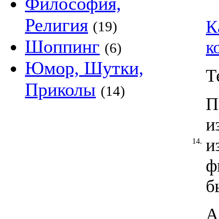
Философия,
Религия
К
(19)
Шоппинг
к
(6)
Юмор, Шутки,
Т
Приколы
(14)
П
и
и
14.
ф
б
А