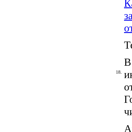
К
з
о
Т
В
и
18.
о
Г
чи
А