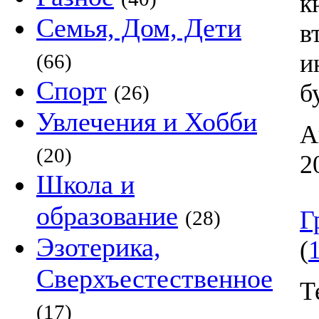
к
Семья, Дом, Дети
в
и
(66)
Спорт
б
(26)
Увлечения и Хобби
А
(20)
2
Школа и
образование
Г
(28)
Эзотерика,
(
Сверхъестественное
Т
(17)