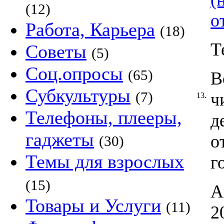
(12)
о
Работа, Карьера
(18)
Т
Советы
(5)
Соц.опросы
(65)
В
Субкультуры
(7)
ч
13.
Телефоны, плееры,
д
гаджеты
о
(30)
Темы для взрослых
г
(15)
А
Товары и Услуги
(11)
2