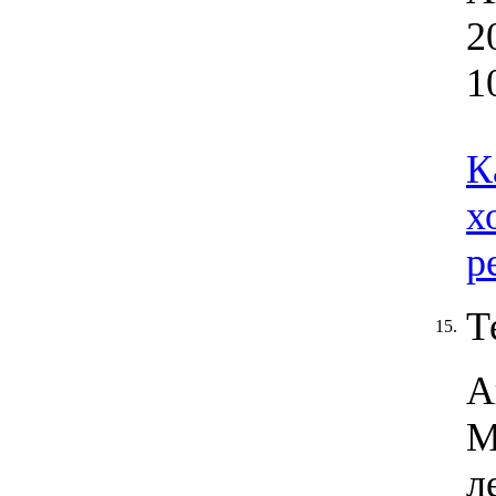
2
1
К
х
р
Т
15.
А
М
л