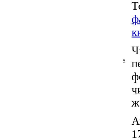
Т
ф
к
Ч
п
5.
ф
ч
ж
А
1