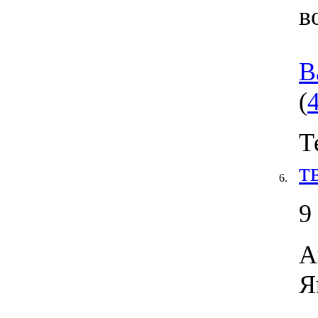
в
В
(
Т
т
6.
9
А
Я