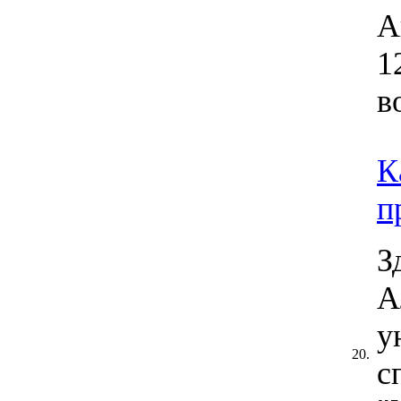
А
1
в
К
п
З
А
у
20.
с