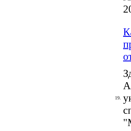
2
К
п
о
З
А
у
19.
с
"