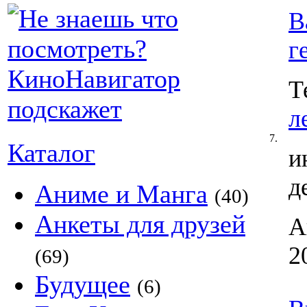
В
г
Т
л
7.
Каталог
и
д
Аниме и Манга
(40)
Анкеты для друзей
А
2
(69)
Будущее
(6)