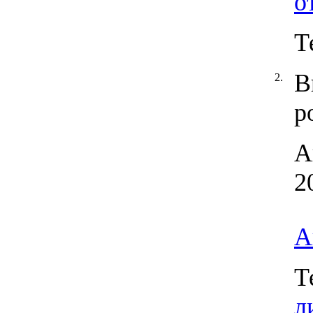
о
Т
В
2.
р
А
2
А
Т
л