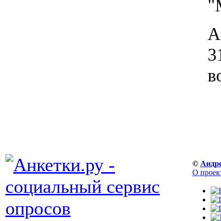
"
А
3
в
©
Андр
О проек