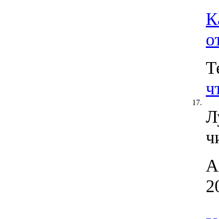
К
о
Т
ч
17.
Л
ч
А
2