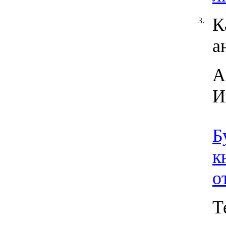
К
3.
а
А
И
Б
к
о
Т