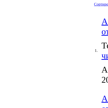
Сортиро
А
о
Т
1.
ч
А
2
А