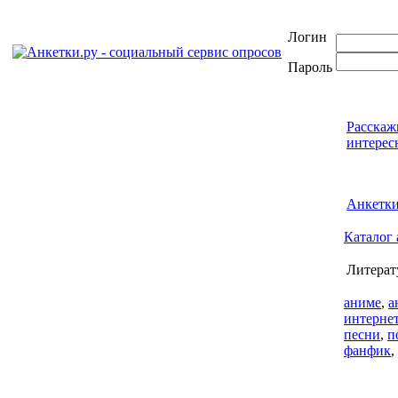
Логин
Пароль
Расскаж
интерес
Анкетк
Каталог 
Литерат
аниме
,
а
интерне
песни
,
п
фанфик
,