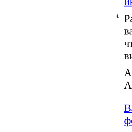
и
Р
4.
в
ч
в
А
А
В
ф