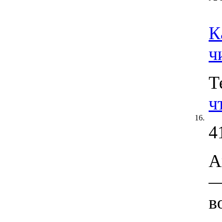
К
ч
Т
ч
16.
4
А
—
в