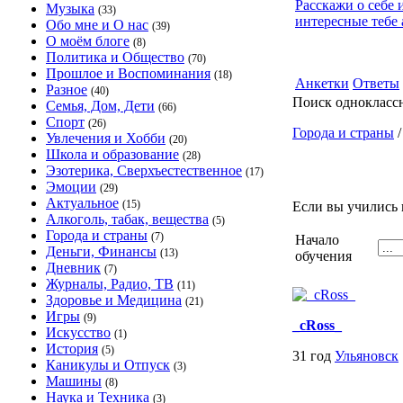
Расскажи о себе 
Музыка
(33)
интересные тебе 
Обо мне и О нас
(39)
О моём блоге
(8)
Политика и Общество
(70)
Прошлое и Воспоминания
(18)
Анкетки
Ответы
Разное
(40)
Поиск однокласс
Семья, Дом, Дети
(66)
Спорт
(26)
Города и страны
Увлечения и Хобби
(20)
Школа и образование
(28)
Эзотерика, Сверхъестественное
(17)
Эмоции
(29)
Актуальное
(15)
Если вы учились 
Алкоголь, табак, вещества
(5)
Города и страны
(7)
Начало
Деньги, Финансы
(13)
обучения
Дневник
(7)
Журналы, Радио, ТВ
(11)
Здоровье и Медицина
(21)
Игры
(9)
_cRoss_
Искусство
(1)
История
(5)
31 год
Ульяновск
Каникулы и Отпуск
(3)
Машины
(8)
Наука и Техника
(3)