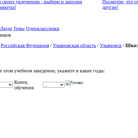
и своих увлечениях - выбери и заполни
Посмотри, что о
анкеты!
другие!
Люди
Темы
Одноклассники
ников
/
Российская Федерация
/
Ульяновская область
/
Ульяновск
/
Школ
в этом учебном заведении, укажите в какие годы:
Конец
обучения