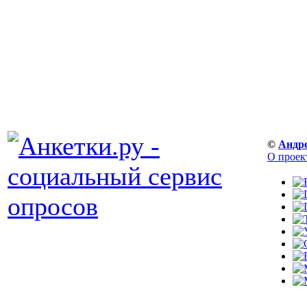
©
Андр
О проек