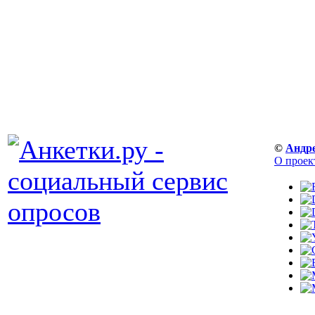
©
Андр
О проек