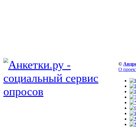
©
Андр
О проек