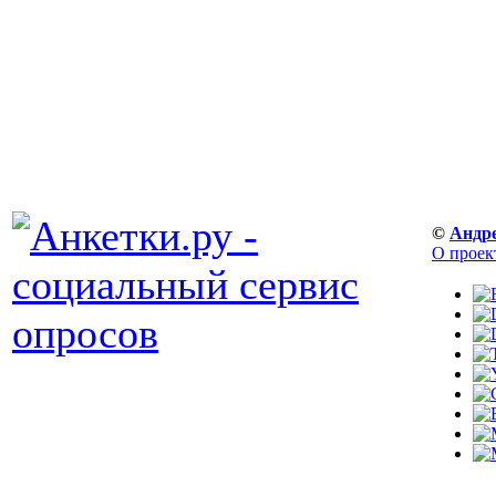
©
Андр
О проек