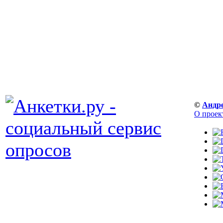
©
Андр
О проек