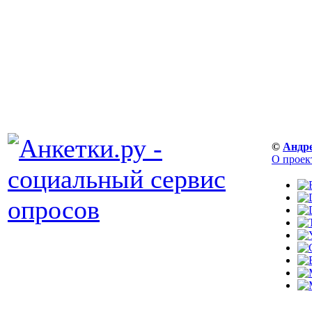
©
Андр
О проек