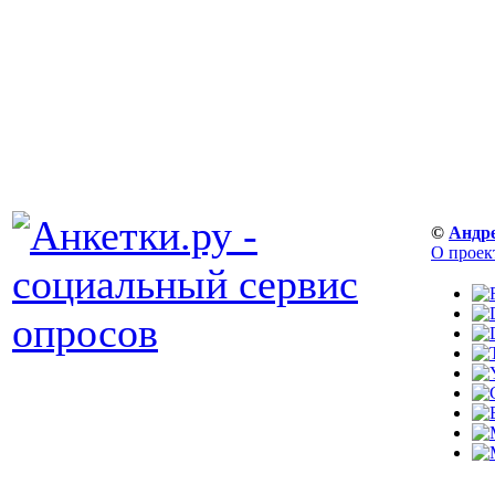
©
Андр
О проек