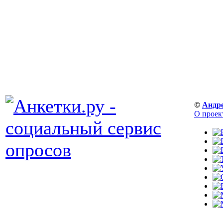
©
Андр
О проек