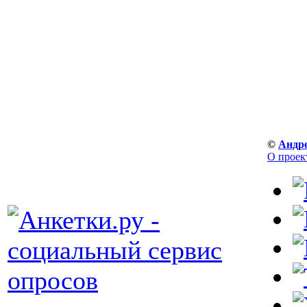
©
Андр
О проек