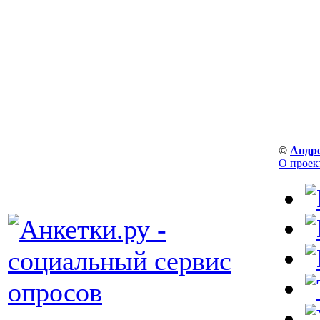
©
Андр
О проек