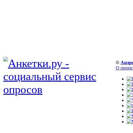
©
Андр
О проек