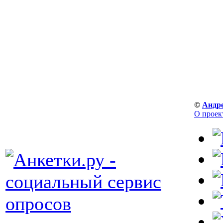
©
Андр
О проек