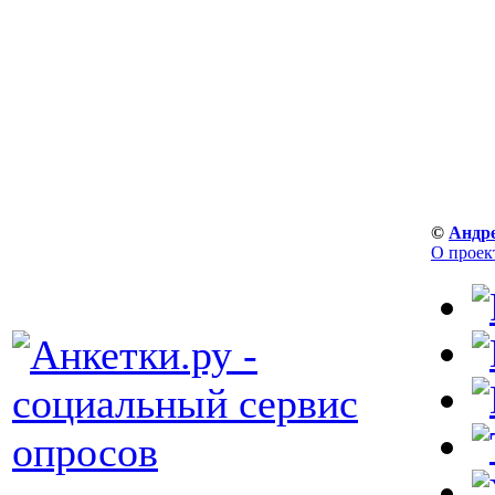
©
Андр
О проек