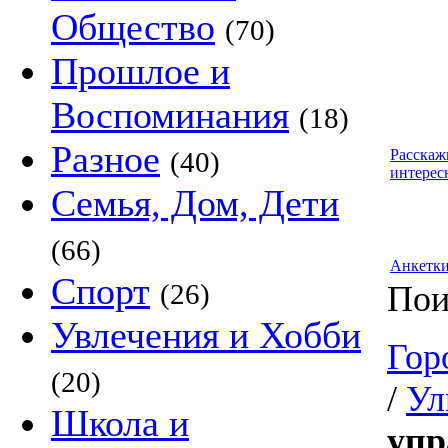
Общество
(70)
Прошлое и
Воспоминания
(18)
Разное
(40)
Расскаж
интерес
Семья, Дом, Дети
(66)
Анкетк
Спорт
(26)
Пои
Увлечения и Хобби
Гор
(20)
/
Ул
Школа и
упр