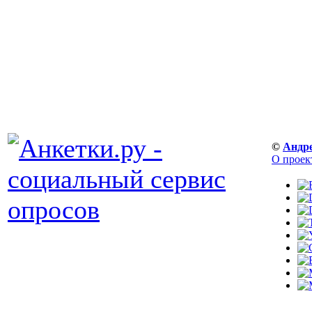
©
Андр
О проек