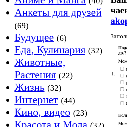
(40)
чае
Анкеты для друзей
ako
(69)
Будущее
Запол
(6)
Еда, Кулинария
Под
(32)
др.?
Животные,
Можн
п
Растения
(22)
1.
к
р
Жизнь
(32)
Интернет
т
(44)
Кино, видео
(23)
Если
Красота и Мода
(32)
Можн