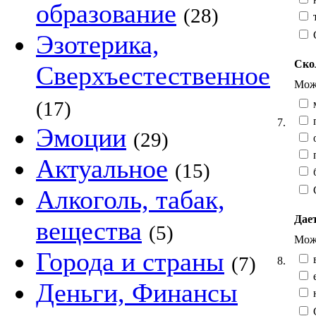
образование
(28)
т
Эзотерика,
Ско
Сверхъестественное
Можн
(17)
м
7.
Эмоции
(29)
о
Актуальное
(15)
Алкоголь, табак,
Дае
вещества
(5)
Можн
Города и страны
(7)
в
8.
е
Деньги, Финансы
н