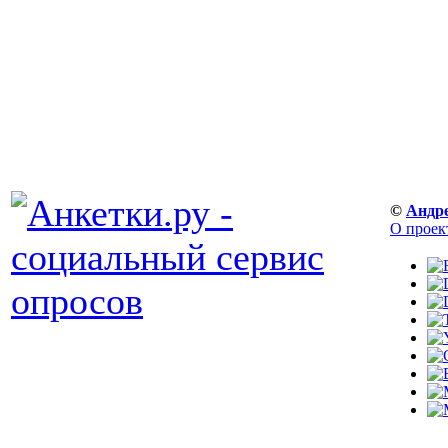
©
Андр
О проек