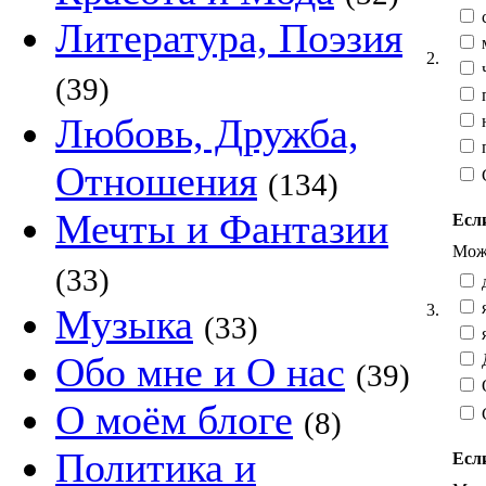
с
Литература, Поэзия
м
2.
ч
(39)
п
Любовь, Дружба,
п
Отношения
(134)
Мечты и Фантазии
Если
Можн
(33)
д
я
3.
Музыка
(33)
я
Обо мне и О нас
Д
(39)
О
О моём блоге
(8)
Политика и
Если