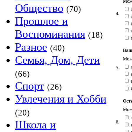
Можн
Общество
(70)
о
4.
о
Прошлое и
б
Воспоминания
о
(18)
Разное
(40)
Ваш
Семья, Дом, Дети
Можн
ж
5.
(66)
д
п
Спорт
(26)
Увлечения и Хобби
Ост
Можн
(20)
т
Школа и
6.
в
н