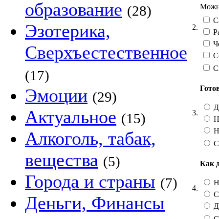
образование
Можно
(28)
Са
Эзотерика,
2.
Ра
Че
Сверхъестественное
Со
С
(17)
Гото
Эмоции
(29)
Д
Актуальное
3.
(15)
Н
Н
Алкоголь, табак,
С
вещества
(5)
Как 
Города и страны
(7)
Не
4.
Ск
Деньги, Финансы
Да
С